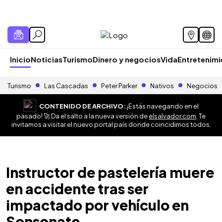
Inicio
Noticias
Turismo
Dinero y negocios
Vida
Entretenim
Turismo
Las Cascadas
Peter Parker
Nativos
Negocios
CONTENIDO DE ARCHIVO:
¡Estás navegando en el
pasado! 🚀 Da el salto a la nueva versión de
elsalvador.com
. Te
invitamos a visitar el nuevo portal país donde coincidimos todos.
Instructor de pastelería muere
en accidente tras ser
impactado por vehículo en
Sonsonate