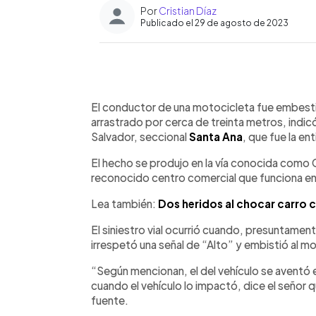
Por
Cristian Díaz
Publicado el 29 de agosto de 2023
0:00
Facebook
Twitter
►
Escuchar artículo
El conductor de una motocicleta fue embesti
arrastrado por cerca de treinta metros, indic
Salvador, seccional
Santa Ana
, que fue la en
El hecho se produjo en la vía conocida como 
reconocido centro comercial que funciona en
Lea también:
Dos heridos al chocar carro c
El siniestro vial ocurrió cuando, presuntamen
irrespetó una señal de “Alto” y embistió al mo
“Según mencionan, el del vehículo se aventó el 
cuando el vehículo lo impactó, dice el señor qu
fuente.