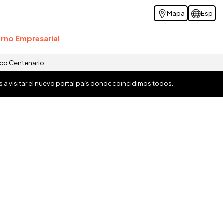
Mapa
Esp
rno Empresarial
ico Centenario
os a visitar el nuevo portal país donde coincidimos todos.