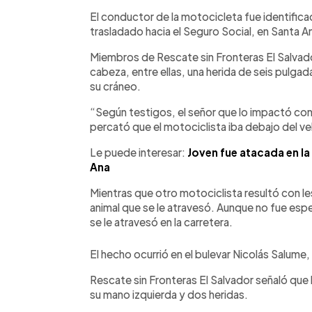
El conductor de la motocicleta fue identific
trasladado hacia el Seguro Social, en Santa A
Miembros de Rescate sin Fronteras El Salvado
cabeza, entre ellas, una herida de seis pulga
su cráneo.
“Según testigos, el señor que lo impactó con e
percató que el motociclista iba debajo del veh
Le puede interesar:
Joven fue atacada en la
Ana
Mientras que otro motociclista resultó con le
animal que se le atravesó. Aunque no fue esp
se le atravesó en la carretera.
El hecho ocurrió en el bulevar Nicolás Salume,
Rescate sin Fronteras El Salvador señaló que 
su mano izquierda y dos heridas.