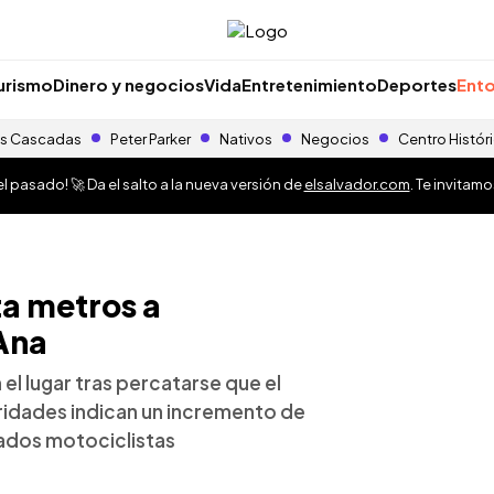
urismo
Dinero y negocios
Vida
Entretenimiento
Deportes
Ento
s Cascadas
Peter Parker
Nativos
Negocios
Centro Histór
 pasado! 🚀 Da el salto a la nueva versión de
elsalvador.com
. Te invitam
ta metros a
Ana
el lugar tras percatarse que el
oridades indican un incremento de
rados motociclistas