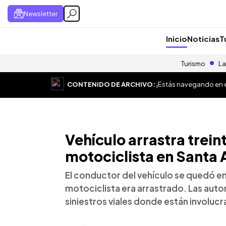
Newsletter
Inicio
Noticias
T
Turismo
La
CONTENIDO DE ARCHIVO:
¡Estás navegando en el
Vehículo arrastra trein
motociclista en Santa 
El conductor del vehículo se quedó en 
motociclista era arrastrado. Las aut
siniestros viales donde están involuc