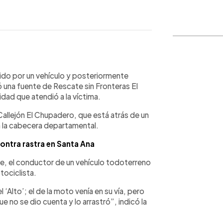
WhatsApp
Copiar link
do por un vehículo y posteriormente
ó una fuente de Rescate sin Fronteras El
tidad que atendió a la víctima.
Callejón El Chupadero, que está atrás de un
 la cabecera departamental.
ontra rastra en Santa Ana
te, el conductor de un vehículo todoterreno
tociclista.
‘Alto’; el de la moto venía en su vía, pero
e no se dio cuenta y lo arrastró”, indicó la