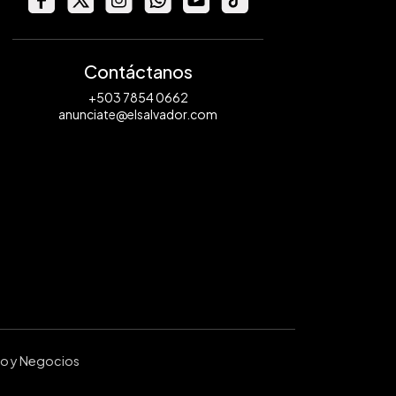
Contáctanos
+503 7854 0662
anunciate@elsalvador.com
ro y Negocios