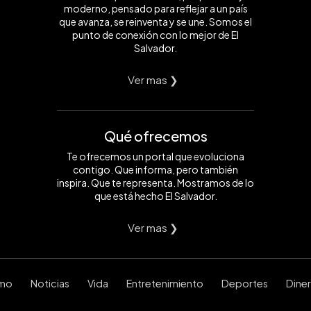
moderno, pensado para reflejar a un país
que avanza, se reinventa y se une. Somos el
punto de conexión con lo mejor de El
Salvador.
Ver mas ❯
Qué ofrecemos
Te ofrecemos un portal que evoluciona
contigo. Que informa, pero también
inspira. Que te representa. Mostramos de lo
que está hecho El Salvador.
Ver mas ❯
smo
Noticias
Vida
Entretenimiento
Deportes
Dine