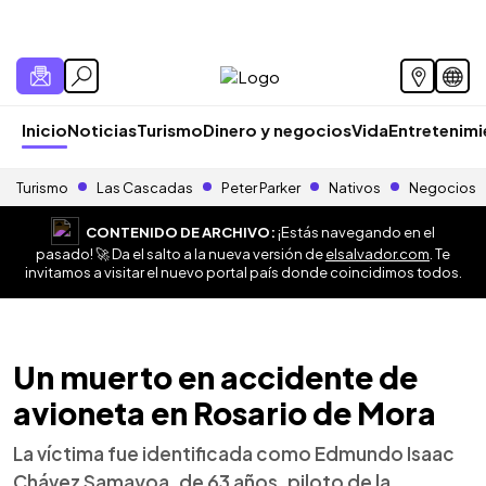
Inicio
Noticias
Turismo
Dinero y negocios
Vida
Entretenim
Turismo
Las Cascadas
Peter Parker
Nativos
Negocios
CONTENIDO DE ARCHIVO:
¡Estás navegando en el
pasado! 🚀 Da el salto a la nueva versión de
elsalvador.com
. Te
invitamos a visitar el nuevo portal país donde coincidimos todos.
Un muerto en accidente de
avioneta en Rosario de Mora
La víctima fue identificada como Edmundo Isaac
Chávez Samayoa, de 63 años, piloto de la