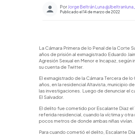
Por
Jorge Beltrán Luna @Jbeltranluna
Publicado el 14 de marzo de 2022
0:00
Facebook
Twitter
►
Escuchar artículo
La Cámara Primera de lo Penal de la Corte S
años de prisión al exmagistrado Eduardo Jai
Agresión Sexual en Menor e Incapaz, según in
su cuenta de Twitter.
El exmagistrado de la Cámara Tercera de lo Ci
años, en la residencial Altavista, municipio d
las investigaciones. Luego de denunciar el ca
El Salvador.
El delito fue cometido por Escalante Diaz el
referida residencial, cuando la víctima y otr
pocos metros de donde ambas niñas vivían.
Para cuando cometió el delito, Escalante D