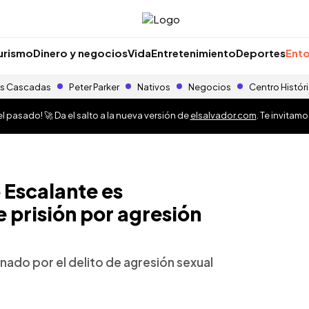
urismo
Dinero y negocios
Vida
Entretenimiento
Deportes
Ento
s Cascadas
Peter Parker
Nativos
Negocios
Centro Histór
 pasado! 🚀 Da el salto a la nueva versión de
elsalvador.com
. Te invitam
Escalante es
 prisión por agresión
enado por el delito de agresión sexual