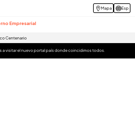
Mapa
Esp
rno Empresarial
ico Centenario
os a visitar el nuevo portal país donde coincidimos todos.