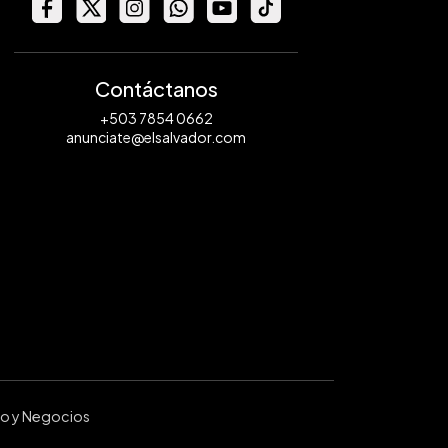
Contáctanos
+503 7854 0662
anunciate@elsalvador.com
ro y Negocios