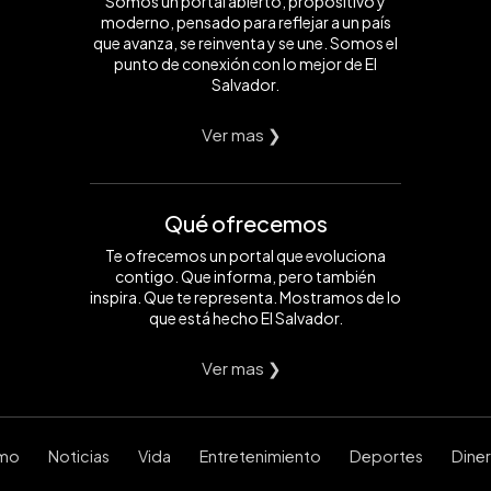
Somos un portal abierto, propositivo y
moderno, pensado para reflejar a un país
que avanza, se reinventa y se une. Somos el
punto de conexión con lo mejor de El
Salvador.
Ver mas ❯
Qué ofrecemos
Te ofrecemos un portal que evoluciona
contigo. Que informa, pero también
inspira. Que te representa. Mostramos de lo
que está hecho El Salvador.
Ver mas ❯
smo
Noticias
Vida
Entretenimiento
Deportes
Dine