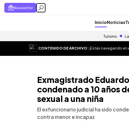
Newsletter
Inicio
Noticias
T
Turismo
La
CONTENIDO DE ARCHIVO:
¡Estás navegando en el
Exmagistrado Eduardo 
condenado a 10 años de
sexual a una niña
El exfuncionario judicial ha sido cond
contra menor e incapaz