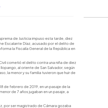
_
WhatsApp
Copiar link
uprema de Justicia impuso esta tarde, diez
me Escalante Díaz, acusado por el delito de
forma la Fiscalía General de la República en
vil cometió el delito contra una niña de diez
e Ilopango, al oriente de San Salvador, según
so, la menor y su familia tuvieron que huir de
 18 de febrero de 2019, en un pasaje de la
a menor de 7 años jugaban en un pasaje, a
íaz, por ser magistrado de Cámara gozaba