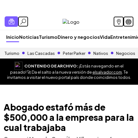
Inicio
Noticias
Turismo
Dinero y negocios
Vida
Entretenim
Turismo
Las Cascadas
Peter Parker
Nativos
Negocios
CONTENIDO DE ARCHIVO:
¡Estás navegando en el
pasado! 🚀 Da el salto a la nueva versión de
elsalvador.com
. Te
invitamos a visitar el nuevo portal país donde coincidimos todos.
Abogado estafó más de
$500,000 a la empresa para la
cual trabajaba