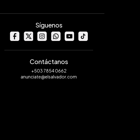
Síguenos
Contáctanos
+503 7854 0662
anunciate@elsalvador.com