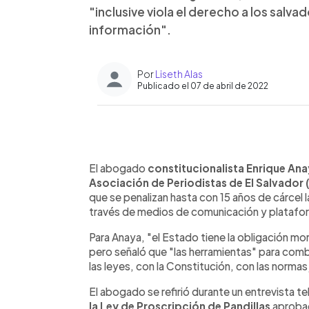
"inclusive viola el derecho a los sal
información".
Por
Liseth Alas
Publicado el 07 de abril de 2022
0:00
Facebook
Twitter
►
Escuchar artículo
El abogado
constitucionalista Enrique An
Asociación de Periodistas de El Salvador 
que se penalizan hasta con 15 años de cárcel l
través de medios de comunicación y platafor
Para Anaya, "el Estado tiene la obligación mora
pero señaló que "las herramientas" para com
las leyes, con la Constitución, con las normas 
El abogado se refirió durante un entrevista tel
la Ley de Proscripción de Pandillas
aprobad