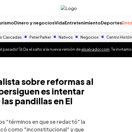
urismo
Dinero y negocios
Vida
Entretenimiento
Deportes
Ento
s Cascadas
Peter Parker
Nativos
Negocios
Centro Histór
 pasado! 🚀 Da el salto a la nueva versión de
elsalvador.com
. Te invitam
ista sobre reformas al
persiguen es intentar
las pandillas en El
os "términos en que se redactó" la
ficó como "inconstitucional" y que