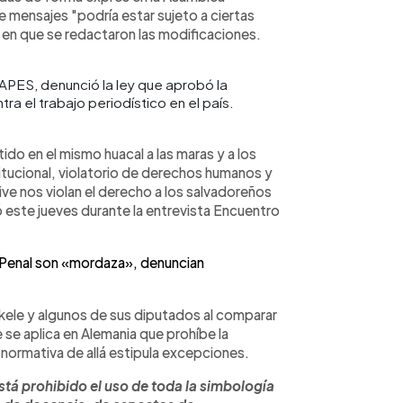
de mensajes "podría estar sujeto a ciertas
 en que se redactaron las modificaciones.
APES, denunció la ley que aprobó la
a el trabajo periodístico en el país.
o en el mismo huacal a las maras y a los
itucional, violatorio de derechos humanos y
ive nos violan el derecho a los salvadoreños
 este jueves durante la entrevista Encuentro
enal son «mordaza», denuncian
kele y algunos de sus diputados al comparar
 se aplica en Alemania que prohíbe la
 normativa de allá estipula excepciones.
tá prohibido el uso de toda la simbología