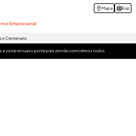
Mapa
Esp
rno Empresarial
ico Centenario
os a visitar el nuevo portal país donde coincidimos todos.