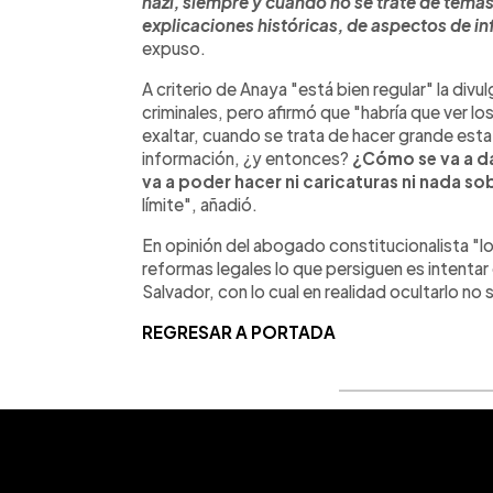
nazi, siempre y cuando no se trate de tema
explicaciones históricas, de aspectos de in
expuso.
A criterio de Anaya "está bien regular" la div
criminales, pero afirmó que "habría que ver l
exaltar, cuando se trata de hacer grande est
información, ¿y entonces?
¿Cómo se va a dar
va a poder hacer ni caricaturas ni nada so
límite", añadió.
En opinión del abogado constitucionalista "lo
reformas legales lo que persiguen es intentar 
Salvador, con lo cual en realidad ocultarlo no
REGRESAR A PORTADA