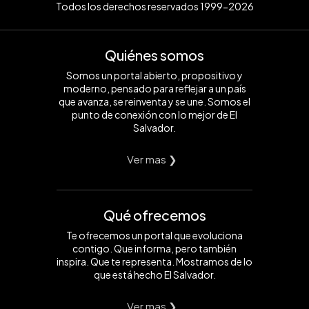
Todos los derechos reservados 1999-2026
Quiénes somos
Somos un portal abierto, propositivo y
moderno, pensado para reflejar a un país
que avanza, se reinventa y se une. Somos el
punto de conexión con lo mejor de El
Salvador.
Ver mas ❯
Qué ofrecemos
Te ofrecemos un portal que evoluciona
contigo. Que informa, pero también
inspira. Que te representa. Mostramos de lo
que está hecho El Salvador.
Ver mas ❯