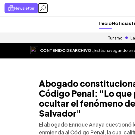
Newsletter
Inicio
Noticias
T
Turismo
La
CONTENIDO DE ARCHIVO:
¡Estás navegando en el
Abogado constitucional
Código Penal: "Lo que 
ocultar el fenómeno de 
Salvador"
El abogado Enrique Anaya cuestionó l
enmienda al Código Penal, la cual cali