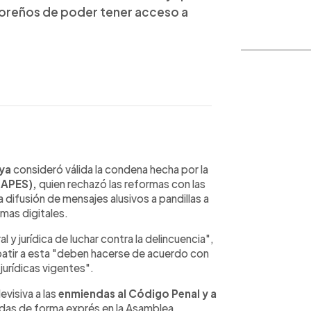
vadoreños de poder tener acceso a
WhatsApp
Copiar link
aya
consideró válida la condena hecha por la
(APES),
quien rechazó las reformas con las
a difusión de mensajes alusivos a pandillas a
mas digitales.
l y jurídica de luchar contra la delincuencia",
batir a esta "deben hacerse de acuerdo con
jurídicas vigentes".
evisiva a las
enmiendas al Código Penal y a
as de forma exprés en la Asamblea