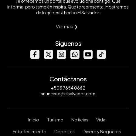
Te ofrecemos un portal que evoluciona contigo. Que
informa, pero también inspira. Que te representa. Mostramos
de lo que está hecho El Salvador.
Ver mas ❯
Síguenos
Contáctanos
+503 7854 0662
anunciate@elsalvador.com
Inicio
Turismo
Noticias
Vida
Entretenimiento
Deportes
Dinero y Negocios