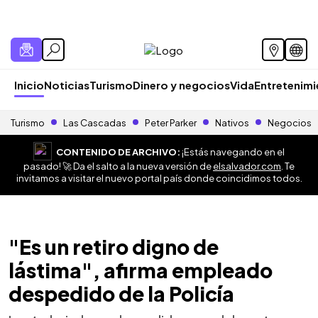
Inicio
Noticias
Turismo
Dinero y negocios
Vida
Entretenim
Turismo
Las Cascadas
Peter Parker
Nativos
Negocios
CONTENIDO DE ARCHIVO:
¡Estás navegando en el
pasado! 🚀 Da el salto a la nueva versión de
elsalvador.com
. Te
invitamos a visitar el nuevo portal país donde coincidimos todos.
"Es un retiro digno de
lástima", afirma empleado
despedido de la Policía