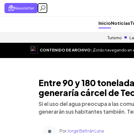
Newsletter
Inicio
Noticias
T
Turismo
La
CONTENIDO DE ARCHIVO:
¡Estás navegando en el
Entre 90 y 180 tonelada
generaría cárcel de Te
Si el uso del agua preocupa a las com
generarán sus habitantes también. Te
Por
Jorge Beltrán Luna