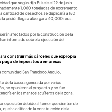
cidad que según dijo Bukele el 29 de junio
oximadamente 1,080 toneladas de excremento
Esa cantidad de desechos se duplicaría a 180
 la prisión llega a albergar a 40,000 reos,
serán afectados por la construcción de la
es han informado sobre la ejecución del
ara construir más cárceles que expropia
ra pago de impuestos a empresas
la comunidad San Francisco Angulo,
nte de la basura generada por varios
ón, se opusieron al proyecto y no fue
endría en los mantos acuíferos de la zona.
ar oposición debido al temor que sienten de
 que ha calificado la construcción de la