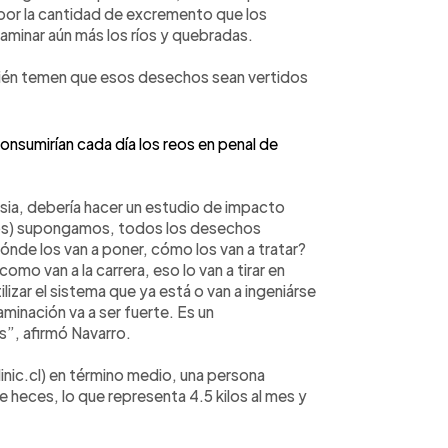
or la cantidad de excremento que los
minar aún más los ríos y quebradas.
ién temen que esos desechos sean vertidos
consumirían cada día los reos en penal de
lesia, debería hacer un estudio de impacto
eos) supongamos, todos los desechos
nde los van a poner, cómo los van a tratar?
mo van a la carrera, eso lo van a tirar en
ilizar el sistema que ya está o van a ingeniárse
minación va a ser fuerte. Es un
”, afirmó Navarro.
inic.cl) en término medio, una persona
eces, lo que representa 4.5 kilos al mes y