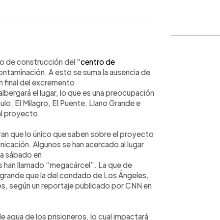
WhatsApp
Copiar link
to de construcción del
“centro de
ontaminación. A esto se suma la ausencia de
n final del excremento
bergará el lugar, lo que es una preocupación
lo, El Milagro, El Puente, Llano Grande e
l proyecto.
an que lo único que saben sobre el proyecto
nicación. Algunos se han acercado al lugar
 a sábado en
os han llamado “megacárcel”. La que de
 grande que la del condado de Los Ángeles,
os, según un reportaje publicado por CNN en
agua de los prisioneros, lo cual impactará