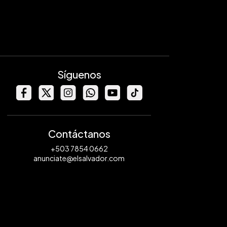
Síguenos
Contáctanos
+503 7854 0662
anunciate@elsalvador.com