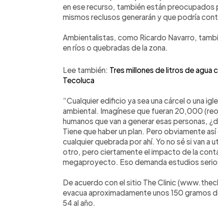
en ese recurso, también están preocupados p
mismos reclusos generarán y que podría conta
Ambientalistas, como Ricardo Navarro, tamb
en ríos o quebradas de la zona.
Lee también:
Tres millones de litros de agua 
Tecoluca
“Cualquier edificio ya sea una cárcel o una ig
ambiental. Imagínese que fueran 20,000 (r
humanos que van a generar esas personas, ¿dó
Tiene que haber un plan. Pero obviamente así co
cualquier quebrada por ahí. Yo no sé si van a ut
otro, pero ciertamente el impacto de la conta
megaproyecto. Eso demanda estudios serios
De acuerdo con el sitio The Clinic (www.thecl
evacua aproximadamente unos 150 gramos de h
54 al año.