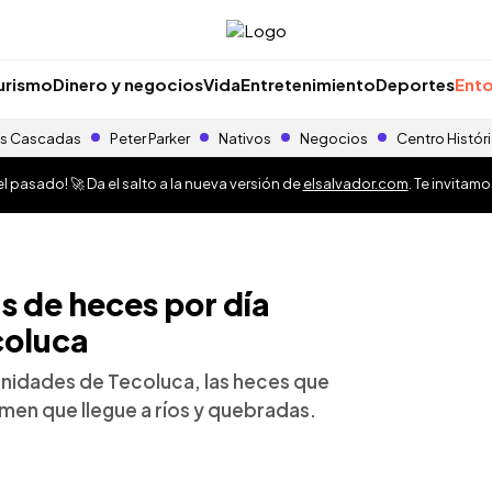
urismo
Dinero y negocios
Vida
Entretenimiento
Deportes
Ento
s Cascadas
Peter Parker
Nativos
Negocios
Centro Histór
 pasado! 🚀 Da el salto a la nueva versión de
elsalvador.com
. Te invitam
s de heces por día
coluca
unidades de Tecoluca, las heces que
men que llegue a ríos y quebradas.