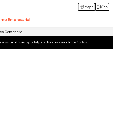
Mapa
Esp
rno Empresarial
ico Centenario
os a visitar el nuevo portal país donde coincidimos todos.