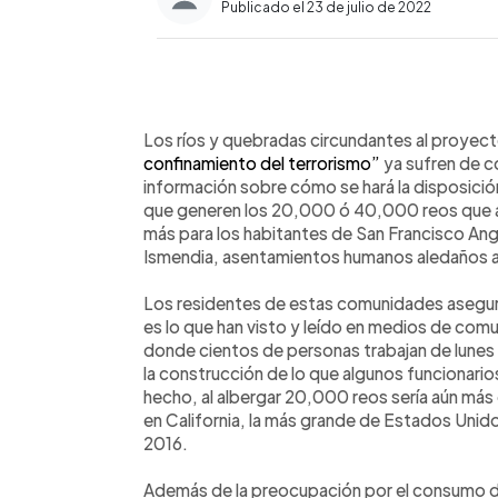
Publicado el 23 de julio de 2022
0:00
Facebook
Twitter
►
Escuchar artículo
Los ríos y quebradas circundantes al proyec
confinamiento del terrorismo”
ya sufren de c
información sobre cómo se hará la disposició
que generen los 20,000 ó 40,000 reos que al
más para los habitantes de San Francisco Angu
Ismendia, asentamientos humanos aledaños a
Los residentes de estas comunidades asegur
es lo que han visto y leído en medios de comu
donde cientos de personas trabajan de lunes
la construcción de lo que algunos funcionari
hecho, al albergar 20,000 reos sería aún más
en California, la más grande de Estados Unid
2016.
Además de la preocupación por el consumo de 