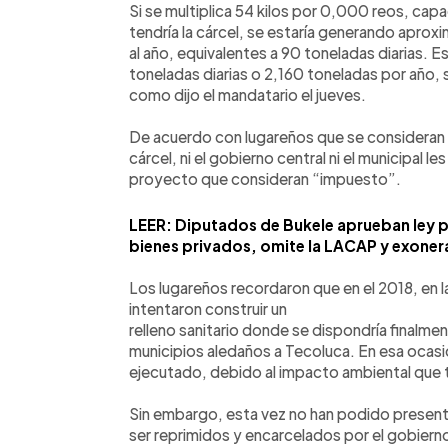
Si se multiplica 54 kilos por 0,000 reos, capa
tendría la cárcel, se estaría generando apr
al año, equivalentes a 90 toneladas diarias. 
toneladas diarias o 2,160 toneladas por año, si
como dijo el mandatario el jueves.
De acuerdo con lugareños que se consideran 
cárcel, ni el gobierno central ni el municipal l
proyecto que consideran “impuesto”.
LEER: Diputados de Bukele aprueban ley p
bienes privados, omite la LACAP y exone
Los lugareños recordaron que en el 2018, en 
intentaron construir un
relleno sanitario donde se dispondría finalme
municipios aledaños a Tecoluca. En esa ocasi
ejecutado, debido al impacto ambiental que t
Sin embargo, esta vez no han podido present
ser reprimidos y encarcelados por el gobierno,