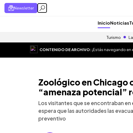
Newsletter
Inicio
Noticias
T
Turismo
La
CONTENIDO DE ARCHIVO:
¡Estás navegando en el
Zoológico en Chicago c
“amenaza potencial” r
Los visitantes que se encontraban en e
espera que las autoridades las evacua
preventivo