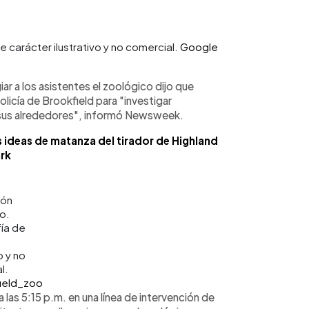
e carácter ilustrativo y no comercial.
Google
 a los asistentes el zoológico dijo que
icía de Brookfield para "investigar
y sus alrededores", informó Newsweek.
s ideas de matanza del tirador de Highland
rk
ión
o.
ía de
o y no
l.
ield_zoo
 las 5:15 p.m. en una línea de intervención de