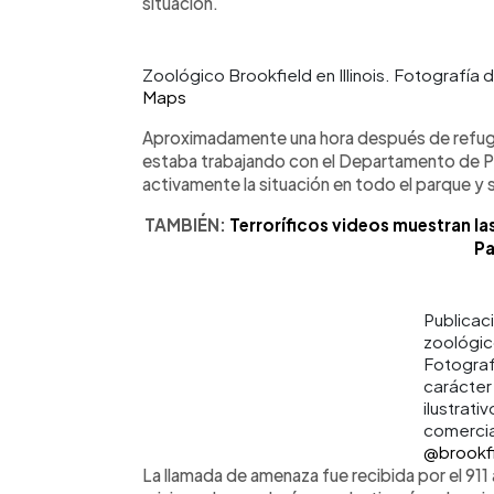
situación.
Zoológico Brookfield en Illinois. Fotografía d
Maps
Aproximadamente una hora después de refugiar
estaba trabajando con el Departamento de Pol
activamente la situación en todo el parque 
TAMBIÉN:
Terroríficos videos muestran la
Pa
Publicac
zoológic
Fotograf
carácter
ilustrativ
comercia
@brookf
La llamada de amenaza fue recibida por el 911 a