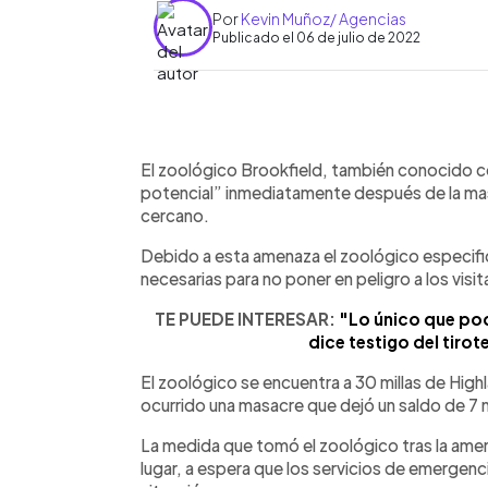
Por
Kevin Muñoz/ Agencias
Publicado el 06 de julio de 2022
0:00
Facebook
Twitter
►
Escuchar artículo
El zoológico Brookfield, también conocido 
potencial” inmediatamente después de la masa
cercano.
Debido a esta amenaza el zoológico especifi
necesarias para no poner en peligro a los visit
TE PUEDE INTERESAR:
"Lo único que podí
dice testigo del tiro
El zoológico se encuentra a 30 millas de Hig
ocurrido una masacre que dejó un saldo de 7
La medida que tomó el zoológico tras la amenaz
lugar, a espera que los servicios de emergencia