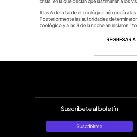
crisis, en la que decían que lastimarían a los v
A las 6 de la tarde el zoológico aún pedía a 
Posteriormente las autoridades determinaron
zoológico y a las 8 de la noche anunciaron “
REGRESAR A
Suscríbete al boletín
Suscribirme