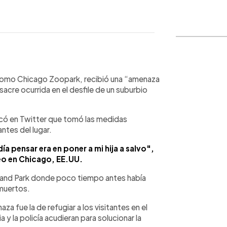
WhatsApp
Copiar link
como Chicago Zoopark, recibió una “amenaza
cre ocurrida en el desfile de un suburbio
có en Twitter que tomó las medidas
antes del lugar.
a pensar era en poner a mi hija a salvo",
teo en Chicago, EE.UU.
hland Park donde poco tiempo antes había
 muertos.
a fue la de refugiar a los visitantes en el
 y la policía acudieran para solucionar la