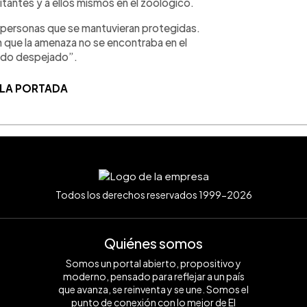
isitantes y a ellos mismos en el zoológico.
las personas que se mantuvieran protegidas.
 que la amenaza no se encontraba en el
todo despejado”.
 LA PORTADA
Todos los derechos reservados 1999-2026
Quiénes somos
Somos un portal abierto, propositivo y
moderno, pensado para reflejar a un país
que avanza, se reinventa y se une. Somos el
punto de conexión con lo mejor de El