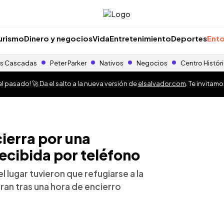
urismo
Dinero y negocios
Vida
Entretenimiento
Deportes
Ento
s Cascadas
Peter Parker
Nativos
Negocios
Centro Histór
 pasado! 🚀 Da el salto a la nueva versión de
elsalvador.com
. Te invitam
ierra por una
ecibida por teléfono
l lugar tuvieron que refugiarse a la
ran tras una hora de encierro