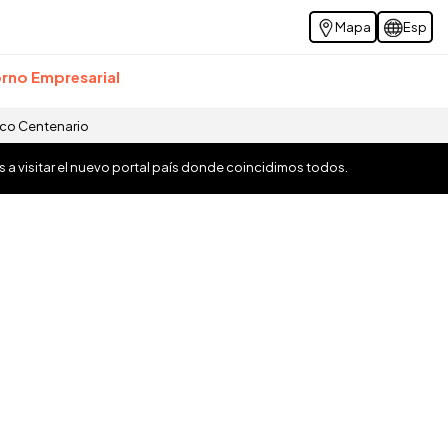
Mapa
Esp
rno Empresarial
ico Centenario
os a visitar el nuevo portal país donde coincidimos todos.