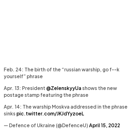
Feb. 24: The birth of the “russian warship, go f--k
yourself” phrase
Apr. 13: President
@ZelenskyyUa
shows the new
postage stamp featuring the phrase
Apr. 14: The warship Moskva addressed in the phrase
sinks
pic.twitter.com/JKJdYyzoeL
— Defence of Ukraine (@DefenceU)
April 15, 2022