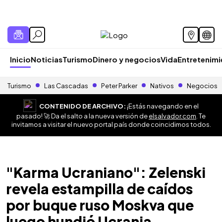
Inicio
Noticias
Turismo
Dinero y negocios
Vida
Entretenim
Turismo
Las Cascadas
Peter Parker
Nativos
Negocios
CONTENIDO DE ARCHIVO:
¡Estás navegando en el
pasado! 🚀 Da el salto a la nueva versión de
elsalvador.com
. Te
invitamos a visitar el nuevo portal país donde coincidimos todos.
"Karma Ucraniano": Zelenski
revela estampilla de caídos
por buque ruso Moskva que
luego hundió Ucrania