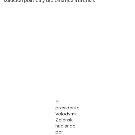
solución política y diplomática a la crisis".
El
presidente
Volodymir
Zelenski
hablando
por