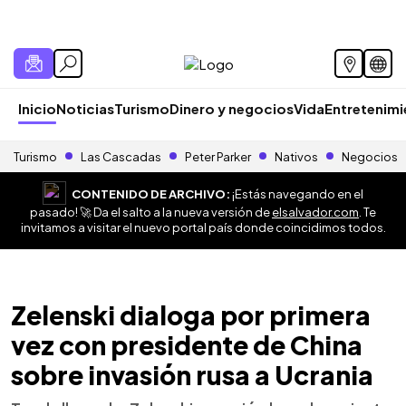
Inicio
Noticias
Turismo
Dinero y negocios
Vida
Entretenim
Turismo
Las Cascadas
Peter Parker
Nativos
Negocios
CONTENIDO DE ARCHIVO:
¡Estás navegando en el
pasado! 🚀 Da el salto a la nueva versión de
elsalvador.com
. Te
invitamos a visitar el nuevo portal país donde coincidimos todos.
Zelenski dialoga por primera
vez con presidente de China
sobre invasión rusa a Ucrania