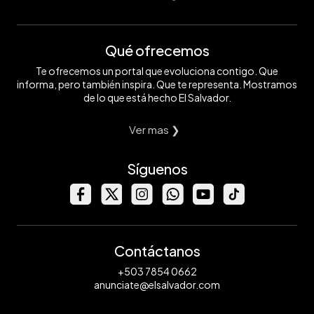
Qué ofrecemos
Te ofrecemos un portal que evoluciona contigo. Que
informa, pero también inspira. Que te representa. Mostramos
de lo que está hecho El Salvador.
Ver mas ❯
Síguenos
Contáctanos
+503 7854 0662
anunciate@elsalvador.com