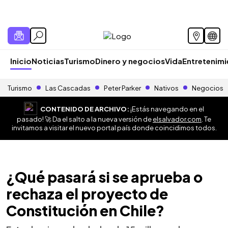
Inicio
Noticias
Turismo
Dinero y negocios
Vida
Entretenim
Turismo
Las Cascadas
Peter Parker
Nativos
Negocios
CONTENIDO DE ARCHIVO:
¡Estás navegando en el
pasado! 🚀 Da el salto a la nueva versión de
elsalvador.com
. Te
invitamos a visitar el nuevo portal país donde coincidimos todos.
¿Qué pasará si se aprueba o
rechaza el proyecto de
Constitución en Chile?