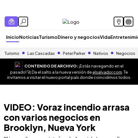
Inicio
Noticias
Turismo
Dinero y negocios
Vida
Entretenim
Turismo
Las Cascadas
Peter Parker
Nativos
Negocios
CONTENIDO DE ARCHIVO:
¡Estás navegando en el
pasado! 🚀 Da el salto a la nueva versión de
elsalvador.com
. Te
invitamos a visitar el nuevo portal país donde coincidimos todos.
VIDEO: Voraz incendio arrasa
con varios negocios en
Brooklyn, Nueva York