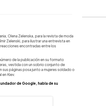
WhatsApp
Copiar link
nia, Olena Zelenska, para la revista de moda
ir Zelenski, para ilustrar una entrevista en
do reacciones encontradas entre los
número de la publicación en su formato
eras, vestida con un sobrio conjunto de
en sus páginas posa junto a mujeres soldado o
l en Kiev.
ofundador de Google, habla de su