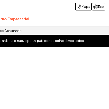
Mapa
Esp
rno Empresarial
ico Centenario
os a visitar el nuevo portal país donde coincidimos todos.