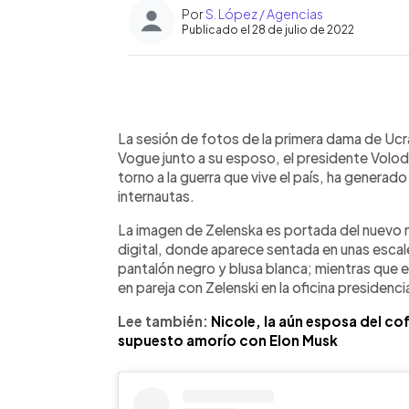
Por
S. López / Agencias
Publicado el 28 de julio de 2022
0:00
Facebook
Twitter
►
Escuchar artículo
La sesión de fotos de la primera dama de Ucra
Vogue junto a su esposo, el presidente Volodím
torno a la guerra que vive el país, ha genera
internautas.
La imagen de Zelenska es portada del nuevo 
digital, donde aparece sentada en unas escal
pantalón negro y blusa blanca; mientras que 
en pareja con Zelenski en la oficina presidencia
Lee también:
Nicole, la aún esposa del c
supuesto amorío con Elon Musk