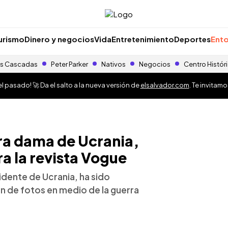
urismo
Dinero y negocios
Vida
Entretenimiento
Deportes
Ento
s Cascadas
Peter Parker
Nativos
Negocios
Centro Histór
 pasado! 🚀 Da el salto a la nueva versión de
elsalvador.com
. Te invitam
ra dama de Ucrania,
ra la revista Vogue
idente de Ucrania, ha sido
n de fotos en medio de la guerra