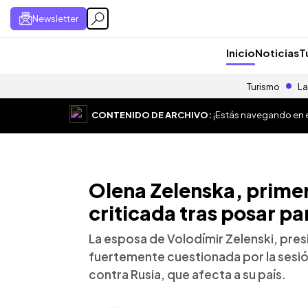
Newsletter
Inicio
Noticias
T
Turismo
La
CONTENIDO DE ARCHIVO:
¡Estás navegando en el
Olena Zelenska, prime
criticada tras posar pa
La esposa de Volodímir Zelenski, pres
fuertemente cuestionada por la sesió
contra Rusia, que afecta a su país.