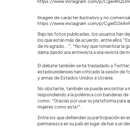
https://www.instagram.com/p/Cgei4hQD
Imagen de carácter ilustrativo y no comercial
https://www.instagram.com/p/CgelD26An
Bajo las fotos publicadas, los usuarios han 
los que están más de acuerdo, entre ellos "E
de mi agrado...", "No hay que romantizar la gu
dama dando una entrevista a una revista de 
El debate también se ha trasladado a Twitte
estadounidenses han criticado la sesión de fo
y armas de Estados Unidos a Ucrania.
No obstante, también se puede encontrar a 
respondiendo a la polémica con banderas de 
como: "Gracias por usar su plataforma para a
mujeres como esta!".
Entre los que defienden su participación en e
permanezca en su país en lugar de huir a un 