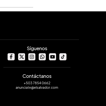
Síguenos
Contáctanos
+503 7854 0662
anunciate@elsalvador.com