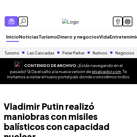
Inicio
Noticias
Turismo
Dinero y negocios
Vida
Entretenim
Turismo
Las Cascadas
Peter Parker
Nativos
Negocios
CONTENIDO DE ARCHIVO:
¡Estás navegando en el
pasado! 🚀 Da el salto a la nueva versión de
elsalvador.com
. Te
invitamos a visitar el nuevo portal país donde coincidimos todos.
Vladimir Putin realizó
maniobras con misiles
balísticos con capacidad
nuclear