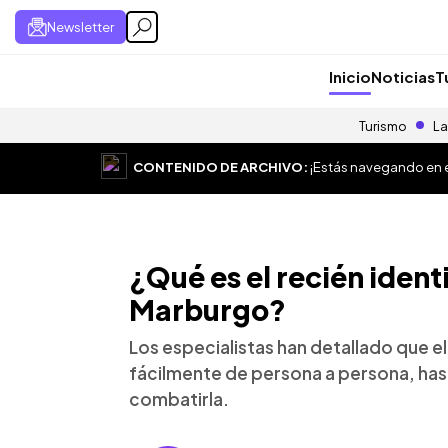
Newsletter
Inicio
Noticias
T
Turismo
La
CONTENIDO DE ARCHIVO:
¡Estás navegando en el
¿Qué es el recién ident
Marburgo?
Los especialistas han detallado que el 
fácilmente de persona a persona, hast
combatirla.