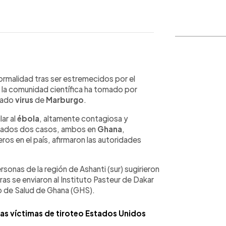
WhatsApp
Copiar link
ormalidad tras ser estremecidos por el
e la comunidad científica ha tomado por
icado
virus
de
Marburgo
.
ar al
ébola
, altamente contagiosa y
ortados dos casos, ambos en
Ghana
,
ros en el país, afirmaron las autoridades
rsonas de la región de Ashanti (sur) sugirieron
ras se enviaron al Instituto Pasteur de Dakar
io de Salud de Ghana (GHS).
as víctimas de tiroteo Estados Unidos