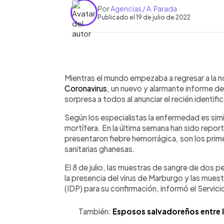
Por
Agencias / A. Parada
Publicado el 19 de julio de 2022
0:00
Facebook
Twitter
►
Escuchar artículo
Mientras el mundo empezaba a regresar a la n
Coronavirus
, un nuevo y alarmante informe d
sorpresa a todos al anunciar el recién identif
Según los especialistas la enfermedad es simil
mortífera. En la última semana han sido rep
presentaron fiebre hemorrágica, son los prime
sanitarias ghanesas.
El 8 de julio, las muestras de sangre de dos pe
la presencia del virus de Marburgo y las muest
(IDP) para su confirmación, informó el Servic
También:
Esposos salvadoreños entre l