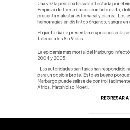
Una vez la persona ha sido infectada por el vi
Empieza de forma brusca con fiebre alta, dolo
presenta malestar estomacal y diarrea. Los e
hemorragias en distintos órganos, sangre en v
El quinto día se presentan erupciones en la p
fallecer a los 8 o 9 días.
La epidemia más mortal del Marburgo infectó
2004 y 2005.
“Las autoridades sanitarias han respondido 
para un posible brote. Esto es bueno porque s
Marburgo puede salirse de control fácilmente”
África, Matshidiso Moeti.
REGRESAR A