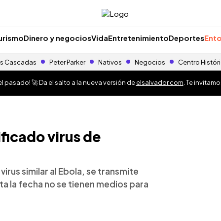
urismo
Dinero y negocios
Vida
Entretenimiento
Deportes
Ento
s Cascadas
Peter Parker
Nativos
Negocios
Centro Histór
 pasado! 🚀 Da el salto a la nueva versión de
elsalvador.com
. Te invitam
ificado virus de
virus similar al Ebola, se transmite
a la fecha no se tienen medios para