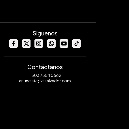
Síguenos
Contáctanos
+503 7854 0662
anunciate@elsalvador.com