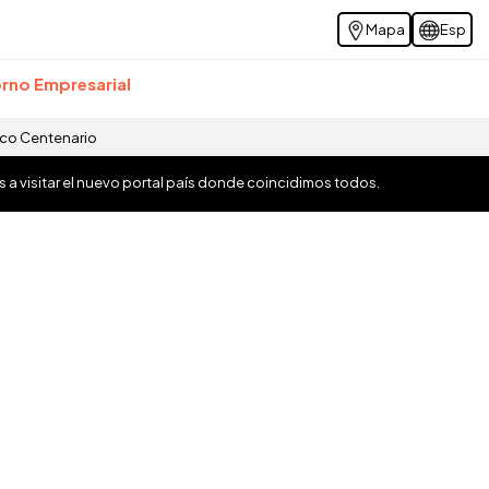
Mapa
Esp
rno Empresarial
ico Centenario
os a visitar el nuevo portal país donde coincidimos todos.