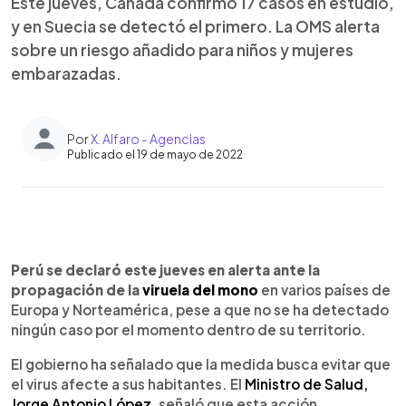
Este jueves, Canadá confirmó 17 casos en estudio,
y en Suecia se detectó el primero. La OMS alerta
sobre un riesgo añadido para niños y mujeres
embarazadas.
Por
X. Alfaro - Agencias
Publicado el 19 de mayo de 2022
0:00
►
Escuchar artículo
Perú se declaró este jueves en alerta ante la
propagación de la
viruela del mono
en varios países de
Europa y Norteamérica, pese a que no se ha detectado
ningún caso por el momento dentro de su territorio.
El gobierno ha señalado que la medida busca evitar que
el virus afecte a sus habitantes. El
Ministro de Salud,
Jorge Antonio López
, señaló que esta acción