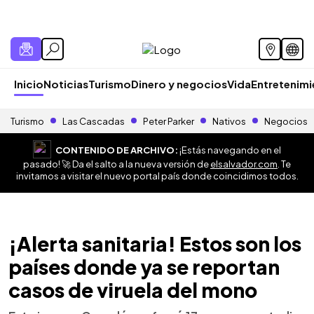
Inicio
Noticias
Turismo
Dinero y negocios
Vida
Entretenim
Turismo
Las Cascadas
Peter Parker
Nativos
Negocios
CONTENIDO DE ARCHIVO:
¡Estás navegando en el
pasado! 🚀 Da el salto a la nueva versión de
elsalvador.com
. Te
invitamos a visitar el nuevo portal país donde coincidimos todos.
¡Alerta sanitaria! Estos son los
países donde ya se reportan
casos de viruela del mono