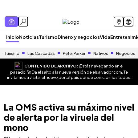
Inicio
Noticias
Turismo
Dinero y negocios
Vida
Entretenim
Turismo
Las Cascadas
Peter Parker
Nativos
Negocios
CONTENIDO DE ARCHIVO:
¡Estás navegando en el
pasado! 🚀 Da el salto a la nueva versión de
elsalvador.com
. Te
invitamos a visitar el nuevo portal país donde coincidimos todos.
La OMS activa su máximo nivel
de alerta por la viruela del
mono