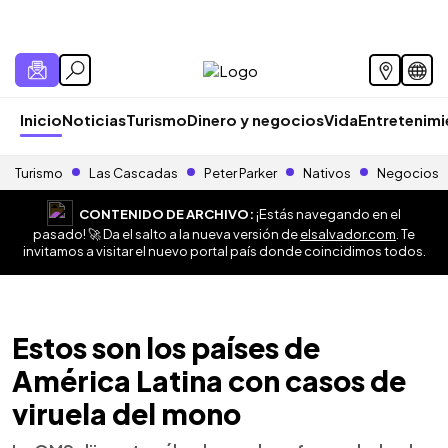
Inicio
Noticias
Turismo
Dinero y negocios
Vida
Entretenim
Turismo
Las Cascadas
Peter Parker
Nativos
Negocios
CONTENIDO DE ARCHIVO:
¡Estás navegando en el
pasado! 🚀 Da el salto a la nueva versión de
elsalvador.com
. Te
invitamos a visitar el nuevo portal país donde coincidimos todos.
Estos son los países de
América Latina con casos de
viruela del mono