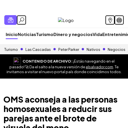
Inicio
Noticias
Turismo
Dinero y negocios
Vida
Entretenim
Turismo
Las Cascadas
Peter Parker
Nativos
Negocios
CONTENIDO DE ARCHIVO:
¡Estás navegando en el
pasado! 🚀 Da el salto a la nueva versión de
elsalvador.com
. Te
invitamos a visitar el nuevo portal país donde coincidimos todos.
OMS aconseja a las personas
homosexuales a reducir sus
parejas ante el brote de
viruela del mono