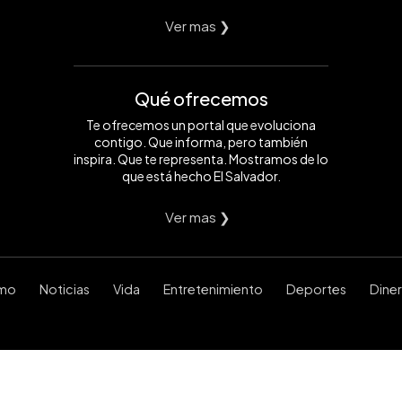
Ver mas ❯
Qué ofrecemos
Te ofrecemos un portal que evoluciona
contigo. Que informa, pero también
inspira. Que te representa. Mostramos de lo
que está hecho El Salvador.
Ver mas ❯
smo
Noticias
Vida
Entretenimiento
Deportes
Dine