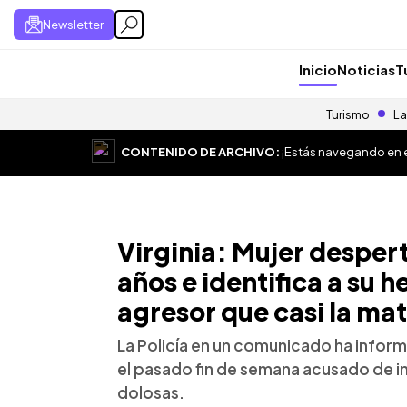
Newsletter
Inicio
Noticias
T
Turismo
La
CONTENIDO DE ARCHIVO:
¡Estás navegando en el
Virginia: Mujer desper
años e identifica a su
agresor que casi la ma
La Policía en un comunicado ha infor
el pasado fin de semana acusado de in
dolosas.