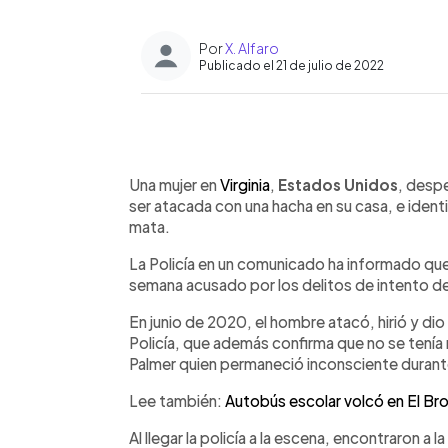
Por
X. Alfaro
Publicado el 21 de julio de 2022
0:00
Facebook
Twitter
►
Escuchar artículo
Una mujer en
Virginia
,
Estados Unidos
, desp
ser atacada con una hacha en su casa, e ident
mata.
La Policía en un comunicado ha informado que
semana acusado por los delitos de intento de
En junio de 2020, el hombre atacó, hirió y dio
Policía, que además confirma que no se tenía
Palmer quien permaneció inconsciente durante
Lee también:
Autobús escolar volcó en El Br
Al llegar la policía a la escena, encontraron a 