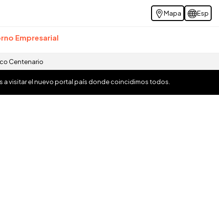
Mapa
Esp
rno Empresarial
ico Centenario
os a visitar el nuevo portal país donde coincidimos todos.