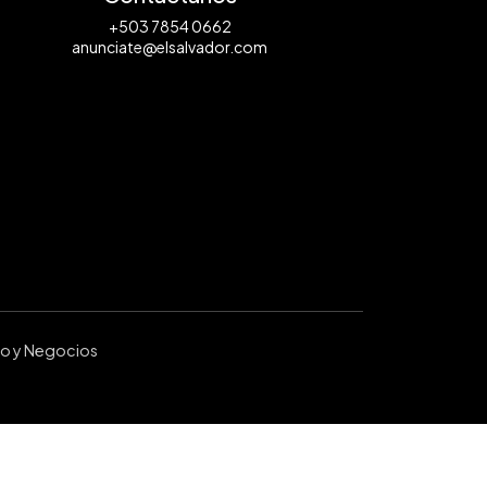
+503 7854 0662
anunciate@elsalvador.com
ro y Negocios