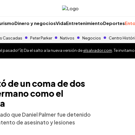
urismo
Dinero y negocios
Vida
Entretenimiento
Deportes
Ento
s Cascadas
Peter Parker
Nativos
Negocios
Centro Histór
 pasado! 🚀 Da el salto a la nueva versión de
elsalvador.com
. Te invitam
tó de un coma de dos
 hermano como el
ta
mado que Daniel Palmer fue detenido
tento de asesinato y lesiones