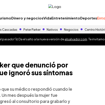
urismo
Dinero y negocios
Vida
Entretenimiento
Deportes
Ento
s Cascadas
Peter Parker
Nativos
Negocios
Centro Histór
 pasado! 🚀 Da el salto a la nueva versión de
elsalvador.com
. Te invitam
toker que denunció por
ue ignoró sus síntomas
o que su médico respondió cuando le
r. Un mes después la mujer fue
gresó al consultorio para grabarlo y