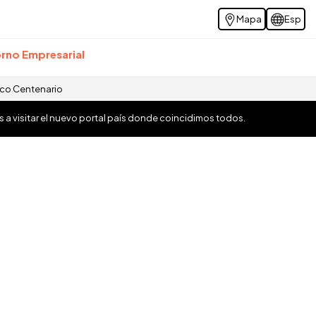
Mapa
Esp
rno Empresarial
ico Centenario
os a visitar el nuevo portal país donde coincidimos todos.