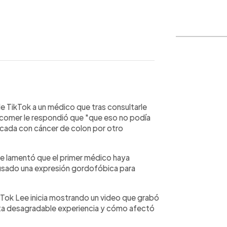
WhatsApp
Copiar link
 TikTok a un médico que tras consultarle
 comer le respondió que "que eso no podía
icada con cáncer de colon por otro
que lamentó que el primer médico haya
usado una expresión gordofóbica para
kTok Lee inicia mostrando un video que grabó
esta desagradable experiencia y cómo afectó