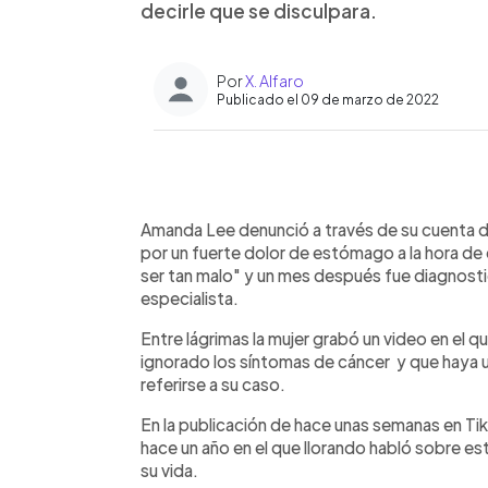
decirle que se disculpara.
Por
X. Alfaro
Publicado el 09 de marzo de 2022
0:00
Facebook
Twitter
►
Escuchar artículo
Amanda Lee denunció a través de su cuenta de
por un fuerte dolor de estómago a la hora de
ser tan malo" y un mes después fue diagnost
especialista.
Entre lágrimas la mujer grabó un video en el 
ignorado los síntomas de cáncer y que haya 
referirse a su caso.
En la publicación de hace unas semanas en Ti
hace un año en el que llorando habló sobre 
su vida.