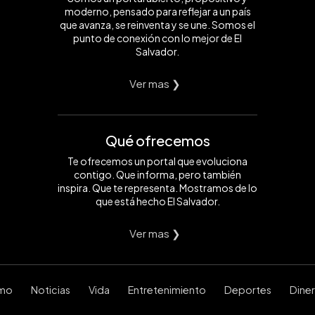
moderno, pensado para reflejar a un país
que avanza, se reinventa y se une. Somos el
punto de conexión con lo mejor de El
Salvador.
Ver mas ❯
Qué ofrecemos
Te ofrecemos un portal que evoluciona
contigo. Que informa, pero también
inspira. Que te representa. Mostramos de lo
que está hecho El Salvador.
Ver mas ❯
smo
Noticias
Vida
Entretenimiento
Deportes
Dine