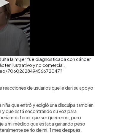
nsulta la mujer fue diagnosticada con cáncer
cter ilustrativo y no comercial.
ideo/7060262849456672047?
 de reacciones de usuarios que le dan su apoyo
 niña que entró y exigió una disculpa también
on y que está encontrando su voz para
beríamos tener que ser guerreros, pero
dije a mi médico que estaba ganando peso
teralmente se rio de mí. 1 mes después,