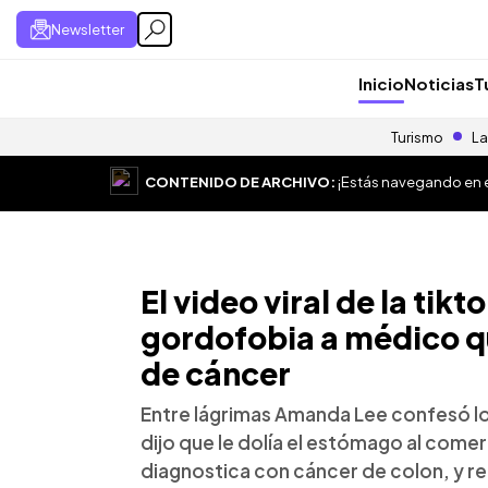
Newsletter
Inicio
Noticias
T
Turismo
La
CONTENIDO DE ARCHIVO:
¡Estás navegando en el
El video viral de la tik
gordofobia a médico q
de cáncer
Entre lágrimas Amanda Lee confesó l
dijo que le dolía el estómago al come
diagnostica con cáncer de colon, y re