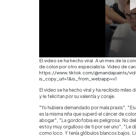
El video se ha hecho viral. A un mes de la co
de colon por otro especialista. Video de cará
https://www.tiktok.com/@mandapaints/v
is_copy_url=1&is_from_webapp=v1
El video se ha hecho viral y ha recibido miles
y le felicitan por su valentía y coraje.
"Yo hubiera demandado por mala praxis", "Esa
es la misma niña que superó el cáncer de col
abogar", "La gordofobia es peligrosa. No de
estoy muy orgulloso de ti por ser uno", "Le 
como loco. Y tenía glóbulos blancos bajos. Li