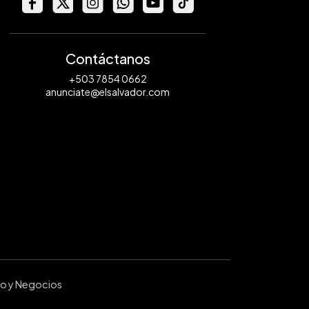
Contáctanos
+503 7854 0662
anunciate@elsalvador.com
ro y Negocios