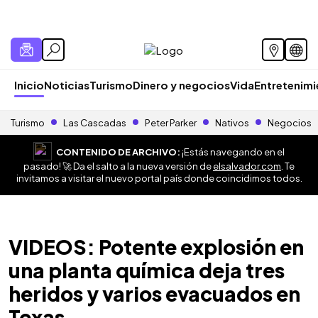
Inicio
Noticias
Turismo
Dinero y negocios
Vida
Entretenim
Turismo
Las Cascadas
Peter Parker
Nativos
Negocios
CONTENIDO DE ARCHIVO:
¡Estás navegando en el
pasado! 🚀 Da el salto a la nueva versión de
elsalvador.com
. Te
invitamos a visitar el nuevo portal país donde coincidimos todos.
VIDEOS: Potente explosión en
una planta quí­mica deja tres
heridos y varios evacuados en
Texas