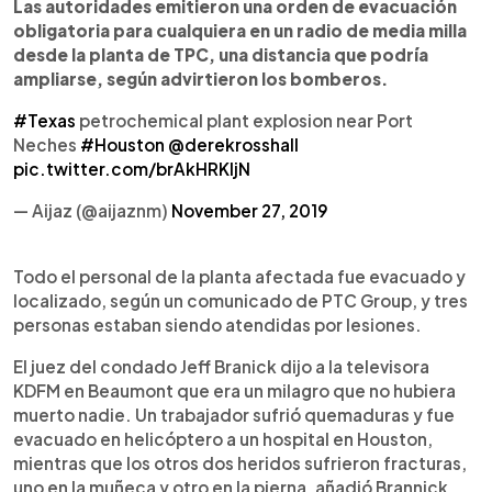
Las autoridades emitieron una orden de evacuación
obligatoria para cualquiera en un radio de media milla
desde la planta de TPC, una distancia que podrí­a
ampliarse, según advirtieron los bomberos.
#Texas
petrochemical plant explosion near Port
Neches
#Houston
@derekrosshall
pic.twitter.com/brAkHRKljN
— Aijaz (@aijaznm)
November 27, 2019
Todo el personal de la planta afectada fue evacuado y
localizado, según un comunicado de PTC Group, y tres
personas estaban siendo atendidas por lesiones.
El juez del condado Jeff Branick dijo a la televisora
KDFM en Beaumont que era un milagro que no hubiera
muerto nadie. Un trabajador sufrió quemaduras y fue
evacuado en helicóptero a un hospital en Houston,
mientras que los otros dos heridos sufrieron fracturas,
uno en la muñeca y otro en la pierna, añadió Brannick.