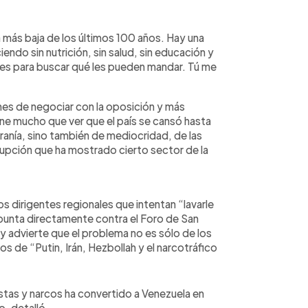
a más baja de los últimos 100 años. Hay una
ndo sin nutrición, sin salud, sin educación y
ses para buscar qué les pueden mandar. Tú me
nes de negociar con la oposición y más
ene mucho que ver que el país se cansó hasta
iranía, sino también de mediocridad, de las
rrupción que ha mostrado cierto sector de la
s dirigentes regionales que intentan “lavarle
apunta directamente contra el Foro de San
 y advierte que el problema no es sólo de los
s de “Putin, Irán, Hezbollah y el narcotráfico
ristas y narcos ha convertido a Venezuela en
, detalló.