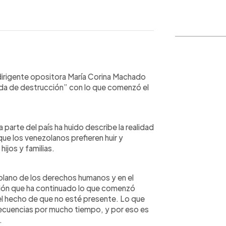
WhatsApp
Copiar link
dirigente opositora María Corina Machado
ada de destrucción” con lo que comenzó el
parte del país ha huido describe la realidad
ue los venezolanos prefieren huir y
hijos y familias.
 plano de los derechos humanos y en el
ción que ha continuado lo que comenzó
el hecho de que no esté presente. Lo que
ecuencias por mucho tiempo, y por eso es
.