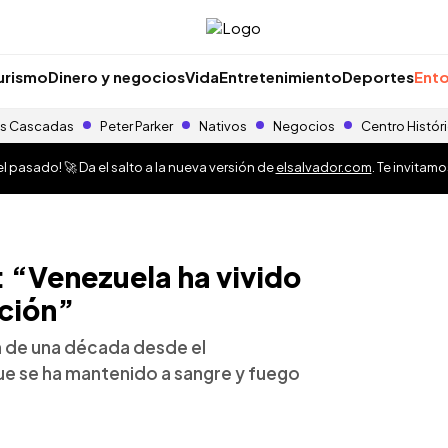
urismo
Dinero y negocios
Vida
Entretenimiento
Deportes
Ento
s Cascadas
Peter Parker
Nativos
Negocios
Centro Histór
 pasado! 🚀 Da el salto a la nueva versión de
elsalvador.com
. Te invitam
 “Venezuela ha vivido
ción”
n de una década desde el
ue se ha mantenido a sangre y fuego