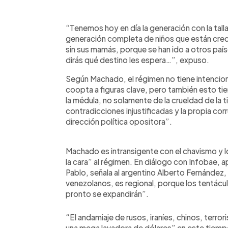
“Tenemos hoy en día la generación con la tall
generación completa de niños que están crecie
sin sus mamás, porque se han ido a otros paí
dirás qué destino les espera…”, expuso.
Según Machado, el régimen no tiene intencio
coopta a figuras clave, pero también esto ti
la médula, no solamente de la crueldad de la t
contradicciones injustificadas y la propia co
dirección política opositora”.
Machado es intransigente con el chavismo y lo
la cara” al régimen. En diálogo con Infobae, 
Pablo, señala al argentino Alberto Fernández,
venezolanos, es regional, porque los tentáculo
pronto se expandirán”.
“El andamiaje de rusos, iraníes, chinos, terro
una mega lavadora de dólares” en este tiempo