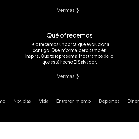
Ver mas ❯
Qué ofrecemos
Te ofrecemos un portal que evoluciona
contigo. Que informa, pero también
inspira. Que te representa. Mostramos de lo
que está hecho El Salvador.
Ver mas ❯
smo
Noticias
Vida
Entretenimiento
Deportes
Dine