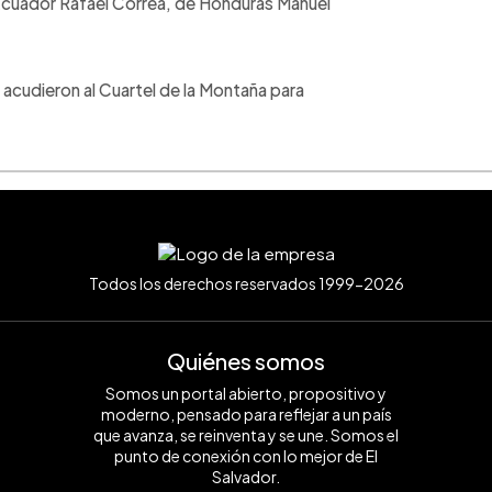
 Ecuador Rafael Correa, de Honduras Manuel
acudieron al Cuartel de la Montaña para
Todos los derechos reservados 1999-2026
Quiénes somos
Somos un portal abierto, propositivo y
moderno, pensado para reflejar a un país
que avanza, se reinventa y se une. Somos el
punto de conexión con lo mejor de El
Salvador.