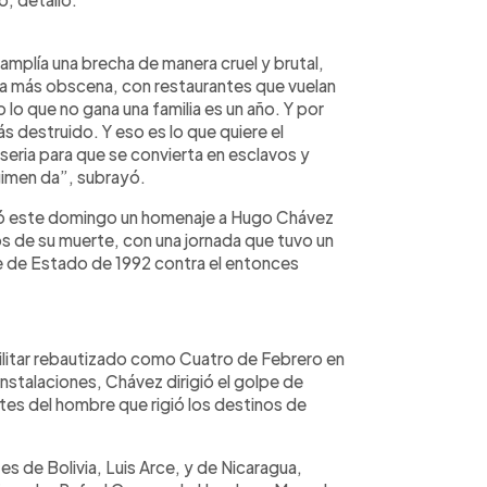
amplía una brecha de manera cruel y brutal,
ma más obscena, con restaurantes que vuelan
 lo que no gana una familia es un año. Y por
s destruido. Y eso es lo que quiere el
iseria para que se convierta en esclavos y
gimen da”, subrayó.
ndió este domingo un homenaje a Hugo Chávez
os de su muerte, con una jornada que tuvo un
lpe de Estado de 1992 contra el entonces
ilitar rebautizado como Cuatro de Febrero en
instalaciones, Chávez dirigió el golpe de
es del hombre que rigió los destinos de
es de Bolivia, Luis Arce, y de Nicaragua,