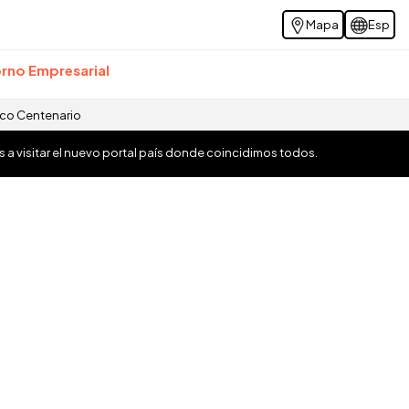
Mapa
Esp
rno Empresarial
ico Centenario
os a visitar el nuevo portal país donde coincidimos todos.