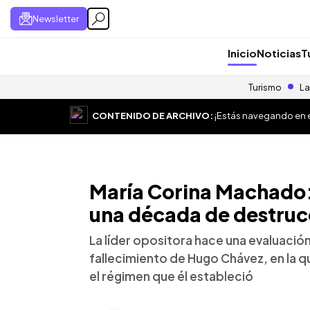
Newsletter
Inicio
Noticias
T
Turismo
La
CONTENIDO DE ARCHIVO:
¡Estás navegando en el
María Corina Machado:
una década de destruc
La líder opositora hace una evaluació
fallecimiento de Hugo Chávez, en la q
el régimen que él estableció