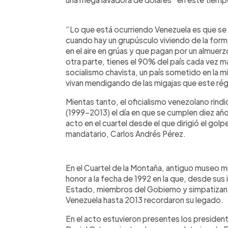
“Lo que está ocurriendo Venezuela es que se 
cuando hay un grupúsculo viviendo de la for
en el aire en grúas y que pagan por un almuerzo
otra parte, tienes el 90% del país cada vez má
socialismo chavista, un país sometido en la m
vivan mendigando de las migajas que este ré
Mientas tanto, el oficialismo venezolano ri
(1999-2013) el día en que se cumplen diez añ
acto en el cuartel desde el que dirigió el go
mandatario, Carlos Andrés Pérez.
En el Cuartel de la Montaña, antiguo museo m
honor a la fecha de 1992 en la que, desde sus 
Estado, miembros del Gobierno y simpatizant
Venezuela hasta 2013 recordaron su legado.
En el acto estuvieron presentes los president