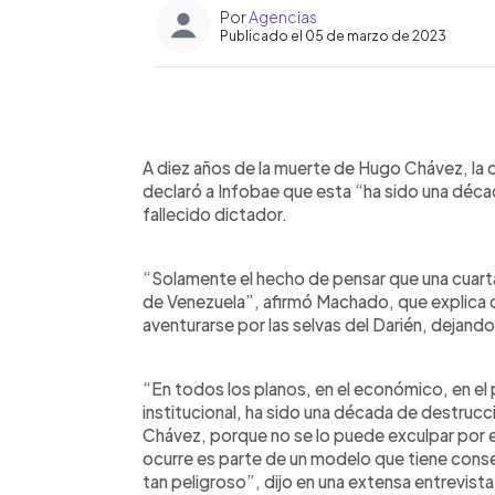
Por
Agencias
Publicado el 05 de marzo de 2023
0:00
Facebook
Twitter
►
Escuchar artículo
A diez años de la muerte de Hugo Chávez, la 
declaró a Infobae que esta “ha sido una déc
fallecido dictador.
“Solamente el hecho de pensar que una cuarta 
de Venezuela”, afirmó Machado, que explica q
aventurarse por las selvas del Darién, dejando 
“En todos los planos, en el económico, en el
institucional, ha sido una década de destruc
Chávez, porque no se lo puede exculpar por 
ocurre es parte de un modelo que tiene cons
tan peligroso”, dijo en una extensa entrevista