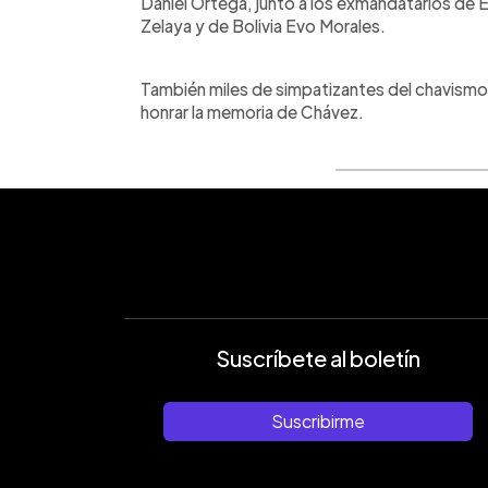
Daniel Ortega, junto a los exmandatarios de
Zelaya y de Bolivia Evo Morales.
También miles de simpatizantes del chavismo 
honrar la memoria de Chávez.
Suscríbete al boletín
Suscribirme