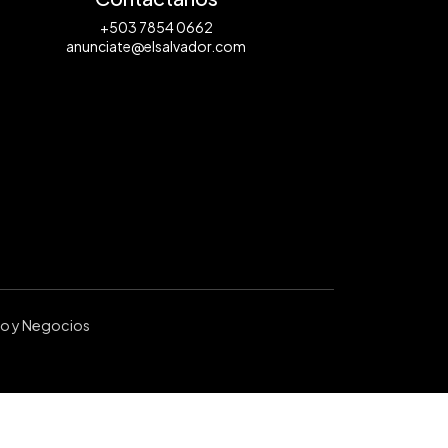
+503 7854 0662
anunciate@elsalvador.com
ro y Negocios