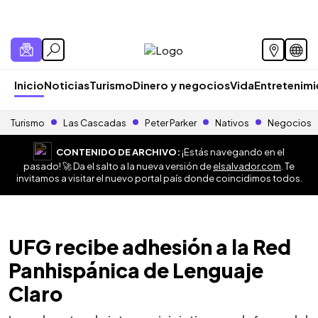
Inicio
Noticias
Turismo
Dinero y negocios
Vida
Entretenim
Turismo
Las Cascadas
Peter Parker
Nativos
Negocios
CONTENIDO DE ARCHIVO:
¡Estás navegando en el
pasado! 🚀 Da el salto a la nueva versión de
elsalvador.com
. Te
invitamos a visitar el nuevo portal país donde coincidimos todos.
UFG recibe adhesión a la Red
Panhispánica de Lenguaje
Claro