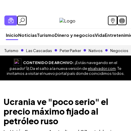
Inicio
Noticias
Turismo
Dinero y negocios
Vida
Entretenim
Turismo
Las Cascadas
Peter Parker
Nativos
Negocios
CONTENIDO DE ARCHIVO:
¡Estás navegando en el
pasado! 🚀 Da el salto a la nueva versión de
elsalvador.com
. Te
invitamos a visitar el nuevo portal país donde coincidimos todos.
Ucrania ve "poco serio" el
precio máximo fijado al
petróleo ruso