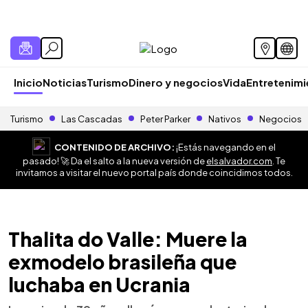
Inicio
Noticias
Turismo
Dinero y negocios
Vida
Entretenim
Turismo
Las Cascadas
Peter Parker
Nativos
Negocios
CONTENIDO DE ARCHIVO:
¡Estás navegando en el
pasado! 🚀 Da el salto a la nueva versión de
elsalvador.com
. Te
invitamos a visitar el nuevo portal país donde coincidimos todos.
Thalita do Valle: Muere la
exmodelo brasileña que
luchaba en Ucrania