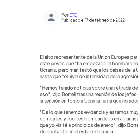
Por
EFE
Publicado el 17 de febrero de 2022
0:00
Facebook
Twitter
►
Escuchar artículo
El alto representante de la Unión Europea par
este jueves que "ha empezado el bombardeo e
Ucrania, pero manifestó que los países de la 
hasta que "el nivel de intensidad de la agresión
"Hemos tenido noticias sobre una retirada de
eso", dijo Borrell tras una reunión de los jef
la tensión en torno a Ucrania, en la que no ad
"De lo que tenemos evidencia y estamos muy
combates y fuertes bombardeos en algunas pa
que yo visité a principios de enero", dijo Borrell
de contacto en el este de Ucrania.