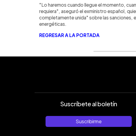
"Lo haremos cuando llegue el momento, cuando
requiera", aseguró el exministro español, qu
completamente unida" sobre las sanciones, en
energéticas.
REGRESAR A LA PORTADA
Suscríbete al boletín
Suscribirme