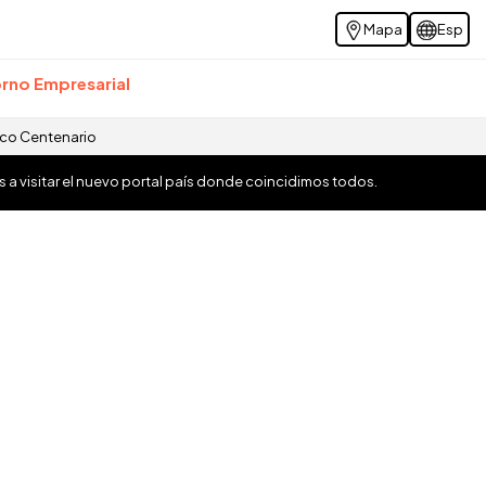
Mapa
Esp
rno Empresarial
ico Centenario
os a visitar el nuevo portal país donde coincidimos todos.