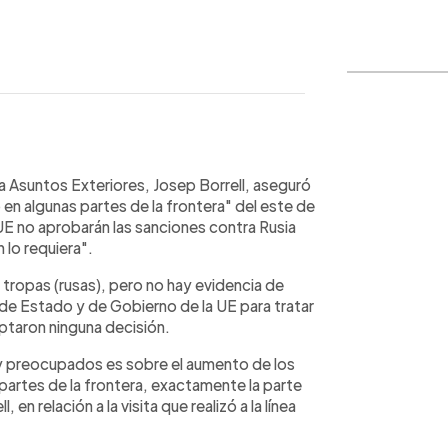
WhatsApp
Copiar link
a Asuntos Exteriores, Josep Borrell, aseguró
n algunas partes de la frontera" del este de
UE no aprobarán las sanciones contra Rusia
 lo requiera".
 tropas (rusas), pero no hay evidencia de
es de Estado y de Gobierno de la UE para tratar
optaron ninguna decisión.
 preocupados es sobre el aumento de los
rtes de la frontera, exactamente la parte
, en relación a la visita que realizó a la línea