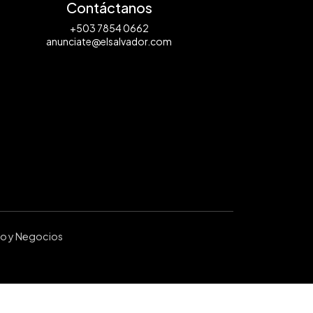
Contáctanos
+503 7854 0662
anunciate@elsalvador.com
ro y Negocios