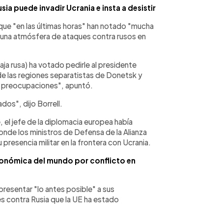
ia puede invadir Ucrania e insta a desistir
 que "en las últimas horas" han notado "mucha
 una atmósfera de ataques contra rusos en
aja rusa) ha votado pedirle al presidente
de las regiones separatistas de Donetsk y
 preocupaciones", apuntó.
s", dijo Borrell.
e, el jefe de la diplomacia europea había
nde los ministros de Defensa de la Alianza
presencia militar en la frontera con Ucrania.
onómica del mundo por conflicto en
resentar "lo antes posible" a sus
 contra Rusia que la UE ha estado