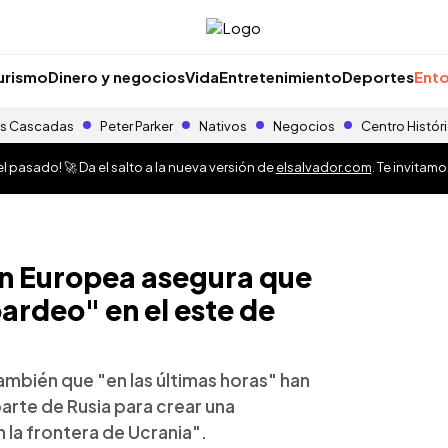
urismo
Dinero y negocios
Vida
Entretenimiento
Deportes
Ento
s Cascadas
Peter Parker
Nativos
Negocios
Centro Histór
 pasado! 🚀 Da el salto a la nueva versión de
elsalvador.com
. Te invitam
n Europea asegura que
rdeo" en el este de
también que "en las últimas horas" han
rte de Rusia para crear una
 la frontera de Ucrania".