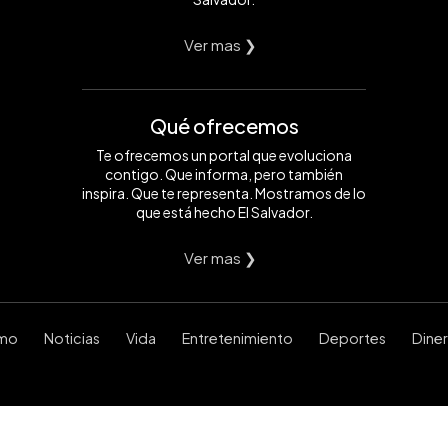
Ver mas ❯
Qué ofrecemos
Te ofrecemos un portal que evoluciona
contigo. Que informa, pero también
inspira. Que te representa. Mostramos de lo
que está hecho El Salvador.
Ver mas ❯
smo
Noticias
Vida
Entretenimiento
Deportes
Dine