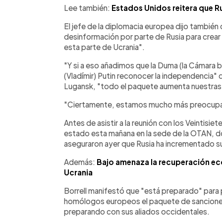
Lee también:
Estados Unidos reitera que Rus
El jefe de la diplomacia europea dijo también
desinformación por parte de Rusia para crear
esta parte de Ucrania".
"Y si a eso añadimos que la Duma (la Cámara b
(Vladímir) Putin reconocer la independencia" 
Lugansk, "todo el paquete aumenta nuestras
"Ciertamente, estamos mucho más preocupado
Antes de asistir a la reunión con los Veintisiet
estado esta mañana en la sede de la OTAN, do
aseguraron ayer que Rusia ha incrementado su 
Además:
Bajo amenaza la recuperación ec
Ucrania
Borrell manifestó que "está preparado" para p
homólogos europeos el paquete de sanciones
preparando con sus aliados occidentales.