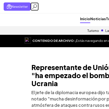
Newsletter
Inicio
Noticias
T
Turismo
La
CONTENIDO DE ARCHIVO:
¡Estás navegando en el
Representante de Unió
"ha empezado el bomba
Ucrania
El jefe de la diplomacia europea dijo 
notado "mucha desinformación por pa
atmósfera de ataques contra rusos en