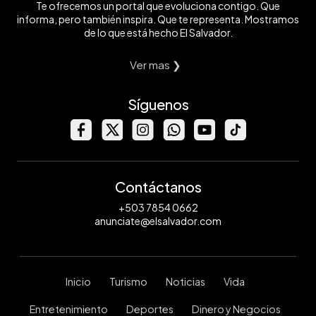
Te ofrecemos un portal que evoluciona contigo. Que
informa, pero también inspira. Que te representa. Mostramos
de lo que está hecho El Salvador.
Ver mas ❯
Síguenos
Contáctanos
+503 7854 0662
anunciate@elsalvador.com
Inicio
Turismo
Noticias
Vida
Entretenimiento
Deportes
Dinero y Negocios