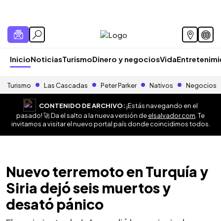
Inicio
Noticias
Turismo
Dinero y negocios
Vida
Entretenim
Turismo
Las Cascadas
Peter Parker
Nativos
Negocios
CONTENIDO DE ARCHIVO:
¡Estás navegando en el
pasado! 🚀 Da el salto a la nueva versión de
elsalvador.com
. Te
invitamos a visitar el nuevo portal país donde coincidimos todos.
Nuevo terremoto en Turquía y
Siria dejó seis muertos y
desató pánico