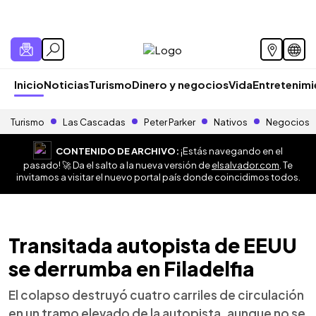
Inicio
Noticias
Turismo
Dinero y negocios
Vida
Entretenim
Turismo
Las Cascadas
Peter Parker
Nativos
Negocios
CONTENIDO DE ARCHIVO:
¡Estás navegando en el
pasado! 🚀 Da el salto a la nueva versión de
elsalvador.com
. Te
invitamos a visitar el nuevo portal país donde coincidimos todos.
Transitada autopista de EEUU
se derrumba en Filadelfia
El colapso destruyó cuatro carriles de circulación
en un tramo elevado de la autopista, aunque no se