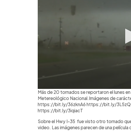
Más de 20 tornados se reportaron el lunes en
Metereológico Nacional.Imágenes de carácter 
https://bit.ly/36zknA6 https://bit.ly/3L5z
https://bit.ly/3iqiacT
Sobre el Hwy I-35 fue visto otro tornado que
video. Las imágenes parecen de una película de