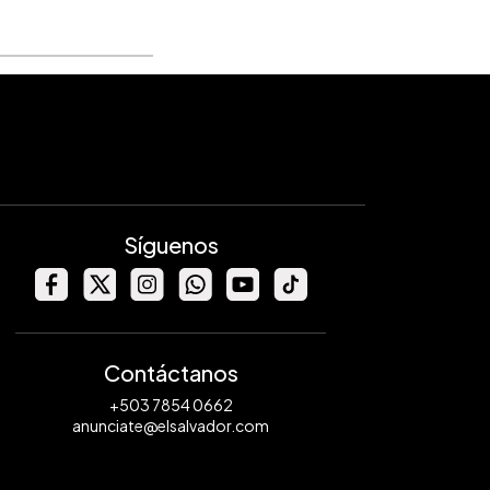
Síguenos
Contáctanos
+503 7854 0662
anunciate@elsalvador.com