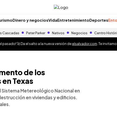
urismo
Dinero y negocios
Vida
Entretenimiento
Deportes
Ento
s Cascadas
Peter Parker
Nativos
Negocios
Centro Histór
 pasado! 🚀 Da el salto a la nueva versión de
elsalvador.com
. Te invitam
mento de los
 en Texas
el Sistema Metereológico Nacional en
estrucción en viviendas y edificios.
ales.