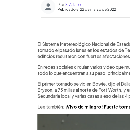
Por
X. Alfaro
Publicado el 22 de marzo de 2022
0:00
Facebook
Twitter
►
Escuchar artículo
El Sistema Metereológico Nacional de Estad
tornado el pasado lunes en los estados de 
edificios resultaron con fuertes afectaciones
En redes sociales circulan varios video que mu
todo lo que encuentran a su paso, principalme
El primer tornado se vio en Bowie, dijo el D
Bryson, a 75 millas al norte de Fort Worth, y
Secundaria local y varias casas a eso de las 4 
Lee también:
¡Vivo de milagro! Fuerte tor