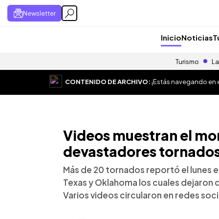
Newsletter
Inicio
Noticias
T
Turismo
La
CONTENIDO DE ARCHIVO:
¡Estás navegando en el
Videos muestran el mo
devastadores tornados
Más de 20 tornados reportó el lunes 
Texas y Oklahoma los cuales dejaron d
Varios videos circularon en redes soci