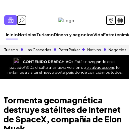
Inicio
Noticias
Turismo
Dinero y negocios
Vida
Entretenim
Turismo
Las Cascadas
Peter Parker
Nativos
Negocios
CONTENIDO DE ARCHIVO:
¡Estás navegando en el
pasado! 🚀 Da el salto a la nueva versión de
elsalvador.com
. Te
invitamos a visitar el nuevo portal país donde coincidimos todos.
Tormenta geomagnética
destruye satélites de internet
de SpaceX, compañía de Elon
Musk