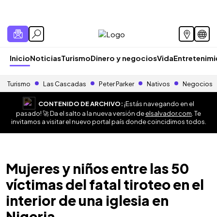
Inicio
Noticias
Turismo
Dinero y negocios
Vida
Entretenim
Turismo
Las Cascadas
Peter Parker
Nativos
Negocios
CONTENIDO DE ARCHIVO:
¡Estás navegando en el
pasado! 🚀 Da el salto a la nueva versión de
elsalvador.com
. Te
invitamos a visitar el nuevo portal país donde coincidimos todos.
Mujeres y niños entre las 50
víctimas del fatal tiroteo en el
interior de una iglesia en
Nigeria