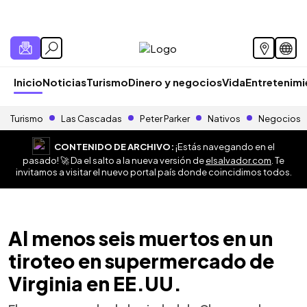
Inicio
Noticias
Turismo
Dinero y negocios
Vida
Entretenim
Turismo
Las Cascadas
Peter Parker
Nativos
Negocios
CONTENIDO DE ARCHIVO:
¡Estás navegando en el
pasado! 🚀 Da el salto a la nueva versión de
elsalvador.com
. Te
invitamos a visitar el nuevo portal país donde coincidimos todos.
Al menos seis muertos en un
tiroteo en supermercado de
Virginia en EE.UU.