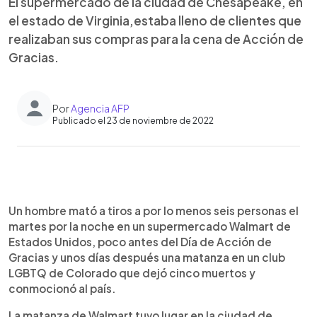
El supermercado de la ciudad de Chesapeake, en
el estado de Virginia,estaba lleno de clientes que
realizaban sus compras para la cena de Acción de
Gracias.
Por
Agencia AFP
Publicado el 23 de noviembre de 2022
0:00
►
Escuchar artículo
Un hombre mató a tiros a por lo menos seis personas el
martes por la noche en un supermercado Walmart de
Estados Unidos, poco antes del Día de Acción de
Gracias y unos días después una matanza en un club
LGBTQ de Colorado que dejó cinco muertos y
conmocionó al país.
La matanza de Walmart tuvo lugar en la ciudad de