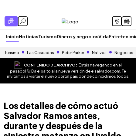
Inicio
Noticias
Turismo
Dinero y negocios
Vida
Entretenim
Turismo
Las Cascadas
Peter Parker
Nativos
Negocios
CONTENIDO DE ARCHIVO:
¡Estás navegando en el
pasado! 🚀 Da el salto a la nueva versión de
elsalvador.com
. Te
invitamos a visitar el nuevo portal país donde coincidimos todos.
Los detalles de cómo actuó
Salvador Ramos antes,
durante y después de la
siniestra matanza en Uvalde,