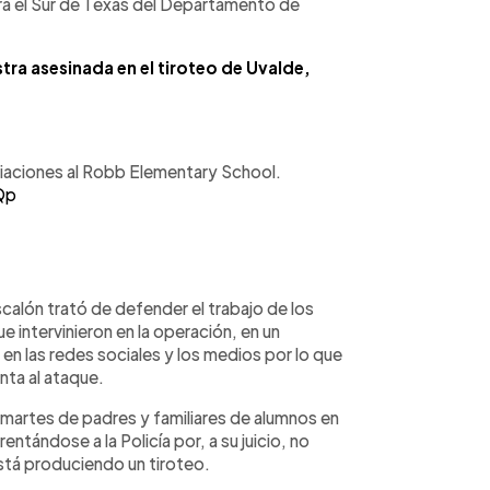
ara el Sur de Texas del Departamento de
ra asesinada en el tiroteo de Uvalde,
iaciones al Robb Elementary School.
Qp
alón trató de defender el trabajo de los
e intervinieron en la operación, en un
en las redes sociales y los medios por lo que
ta al ataque.
l martes de padres y familiares de alumnos en
entándose a la Policía por, a su juicio, no
 está produciendo un tiroteo.