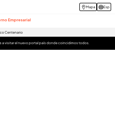
Mapa
Esp
rno Empresarial
ico Centenario
os a visitar el nuevo portal país donde coincidimos todos.