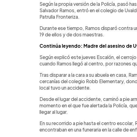
Según la propia versión de la Policía, pasó ha
Salvador Ramos, entró en el colegio de Uvald
Patrulla Fronteriza.
Durante ese tiempo, Ramos disparó contra una
19 de ellos y de dos maestras.
Continúa leyendo: Madre del asesino de Uv
Según explicó este jueves Escalón, el cerrojo
cuando Ramos llegó al centro, por razones qu
Tras disparar a la cara a su abuela en casa, Ra
cercanías del colegio Robb Elementary, donde
local tuvo un accidente.
Desde el lugar del accidente, caminó a pie arm
momento en el que fue alertada la Policía, 
llegar al lugar.
En su recorrido a pie hasta el centro escola
encontraban en una funeraria en la calle de enf