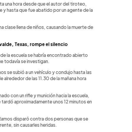
sta una hora desde que el autor del tiroteo,
e y hasta que fue abatido por un agente de la
 clase llena de niños, causando la muerte de
alde, Texas, rompe el silencio
 de la escuela se habría encontrado abierto
e todavía se investigan.
mos se subió a un vehículo y condujo hasta las
 alrededor de las 11.30 de la mañana hora
ado con un rifle y munición hacia la escuela,
que tardó aproximadamente unos 12 minutos en
r, Ramos disparó contra dos personas que se
rente, sin causarles heridas.