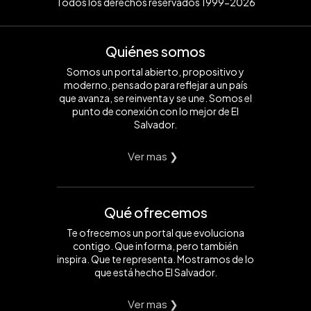
Todos los derechos reservados 1999-2026
Quiénes somos
Somos un portal abierto, propositivo y
moderno, pensado para reflejar a un país
que avanza, se reinventa y se une. Somos el
punto de conexión con lo mejor de El
Salvador.
Ver mas ❯
Qué ofrecemos
Te ofrecemos un portal que evoluciona
contigo. Que informa, pero también
inspira. Que te representa. Mostramos de lo
que está hecho El Salvador.
Ver mas ❯