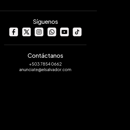
Síguenos
Contáctanos
+503 7854 0662
anunciate@elsalvador.com