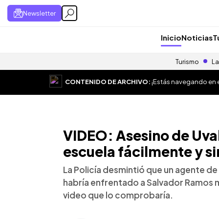
Newsletter
Inicio
Noticias
T
Turismo
La
CONTENIDO DE ARCHIVO:
¡Estás navegando en el
VIDEO: Asesino de Uval
escuela fácilmente y s
La Policía desmintió que un agente de 
habría enfrentado a Salvador Ramos mi
video que lo comprobaría.