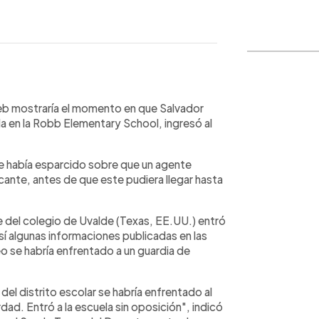
WhatsApp
Copiar link
web mostraría el momento en que Salvador
 en la Robb Elementary School, ingresó al
se había esparcido sobre que un agente
tacante, antes de que este pudiera llegar hasta
e del colegio de Uvalde (Texas, EE.UU.) entró
sí algunas informaciones publicadas en las
eo se habría enfrentado a un guardia de
el distrito escolar se habría enfrentado al
ad. Entró a la escuela sin oposición", indicó