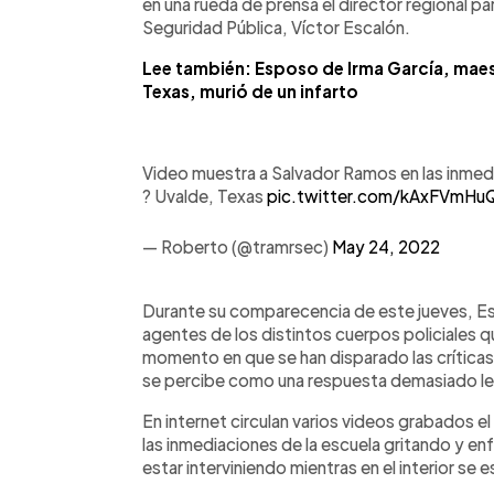
en una rueda de prensa el director regional p
Seguridad Pública, Víctor Escalón.
Lee también: Esposo de Irma García, maest
Texas, murió de un infarto
Video muestra a Salvador Ramos en las inmed
? Uvalde, Texas
pic.twitter.com/kAxFVmHu
— Roberto (@tramrsec)
May 24, 2022
Durante su comparecencia de este jueves, Esc
agentes de los distintos cuerpos policiales qu
momento en que se han disparado las críticas 
se percibe como una respuesta demasiado len
En internet circulan varios videos grabados e
las inmediaciones de la escuela gritando y enfr
estar interviniendo mientras en el interior se