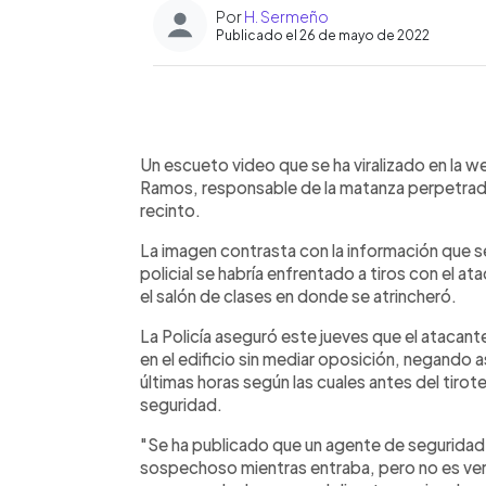
Por
H. Sermeño
Publicado el 26 de mayo de 2022
0:00
Facebook
Twitter
►
Escuchar artículo
Un escueto video que se ha viralizado en la 
Ramos, responsable de la matanza perpetrada
recinto.
La imagen contrasta con la información que 
policial se habría enfrentado a tiros con el a
el salón de clases en donde se atrincheró.
La Policía aseguró este jueves que el atacant
en el edificio sin mediar oposición, negando a
últimas horas según las cuales antes del tirot
seguridad.
"Se ha publicado que un agente de seguridad d
sospechoso mientras entraba, pero no es verd