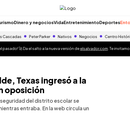
urismo
Dinero y negocios
Vida
Entretenimiento
Deportes
Ento
s Cascadas
Peter Parker
Nativos
Negocios
Centro Histór
 pasado! 🚀 Da el salto a la nueva versión de
elsalvador.com
. Te invitam
de, Texas ingresó a la
in oposición
seguridad del distrito escolar se
entras entraba. En la web circula un