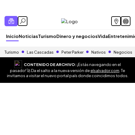
Inicio
Noticias
Turismo
Dinero y negocios
Vida
Entretenim
Turismo
Las Cascadas
Peter Parker
Nativos
Negocios
CONTENIDO DE ARCHIVO:
¡Estás navegando en el
pasado! 🚀 Da el salto a la nueva versión de
elsalvador.com
. Te
invitamos a visitar el nuevo portal país donde coincidimos todos.