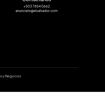
+503 7854 0662
anunciate@elsalvador.com
ro y Negocios