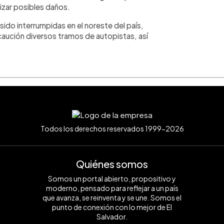
lizar posibles daños.
n sido interrumpidas en el noreste del país,
aución diversos tramos de autopistas, así
Todos los derechos reservados 1999-2026
Quiénes somos
Somos un portal abierto, propositivo y
moderno, pensado para reflejar a un país
que avanza, se reinventa y se une. Somos el
punto de conexión con lo mejor de El
Salvador.