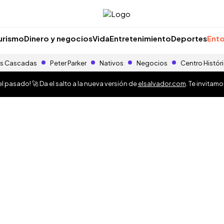
urismo
Dinero y negocios
Vida
Entretenimiento
Deportes
Ento
s Cascadas
Peter Parker
Nativos
Negocios
Centro Histór
 pasado! 🚀 Da el salto a la nueva versión de
elsalvador.com
. Te invitam