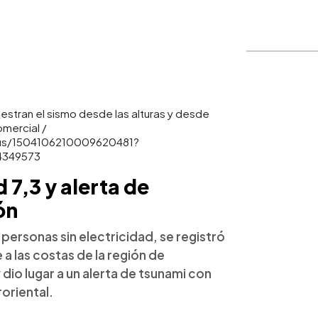
estran el sismo desde las alturas y desde
omercial /
tus/1504106210009620481?
34349573
7,3 y alerta de
ón
 personas sin electricidad, se registró
 a las costas de la región de
dio lugar a un alerta de tsunami con
roriental.