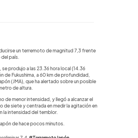
WhatsApp
Copiar link
oducirse un terremoto de magnitud 7,3 frente
 del país.
, se produjo a las 23.36 hora local (14.36
gión de Fukushima, a 60 km de profundidad,
apón (JMA), que ha alertado sobre un posible
metro de altura.
 de menor intensidad, y llegó a alcanzar el
mo de siete y centrada en medir la agitación en
n la intensidad del temblor.
 Japón de hace pocos minutos.
eliminar 7.4.
#TerremotoJapón