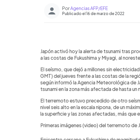
Por
Agencias AFP/EFE
Publicado el 16 de marzo de 2022
0:00
Facebook
Twitter
►
Escuchar artículo
Japón activó hoy la alerta de tsunami tras pr
a las costas de Fukushima y Miyagi, al noreste
El seísmo, que dejó a millones sin electricidad
GMT) del jueves frente a las costas de la re
según informó la Agencia Meteorológica de J
tsunami en la zona más afectada de hasta un 
El terremoto estuvo precedido de otro seísmo
nivel seis alto en la escala nipona, de un máxi
la superficie y las zonas afectadas, más que e
Primeras imágenes (video) del terremoto de
Epicentro cercano a Fukushima de magnitud pr