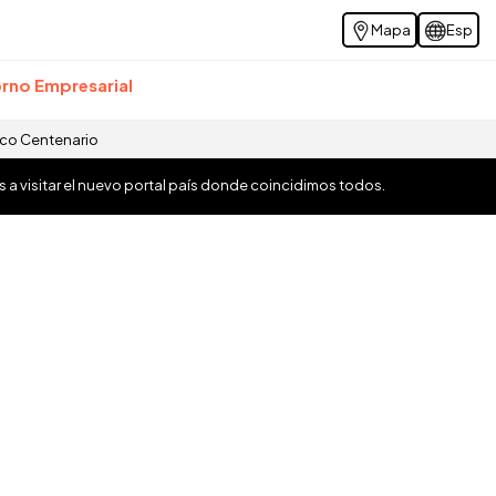
Mapa
Esp
rno Empresarial
ico Centenario
os a visitar el nuevo portal país donde coincidimos todos.