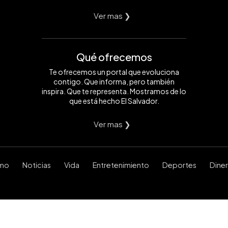
Ver mas ❯
Qué ofrecemos
Te ofrecemos un portal que evoluciona
contigo. Que informa, pero también
inspira. Que te representa. Mostramos de lo
que está hecho El Salvador.
Ver mas ❯
smo
Noticias
Vida
Entretenimiento
Deportes
Dine