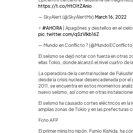
https://t.co/HtOItZAnio
— SkyAlert (@SkyAlertMx)
March 16, 2022
⚡
#AHORA
| Apagónes y destellos en el cielo
pic.twitter.com/qSzVlkb16Z
— Mundo en Conflicto ? (@MundoEConflicto
El seísmo se dejó notar con fuerza en otras z
ellas Tokio, donde alcanzó el nivel cuatro de l
La operadora de la central nuclear de Fukush
desde la crisis nuclear desencadenada por el
2011, se encuentra en estos momentos analiza
nuevo seísmo, así como en otras instalacion
El seísmo ha causado cortes eléctricos en la
amplias zonas de Tokio y en las prefecturas 
Foto AFP
El primer ministro nipón, Fumio Kishida, ha 