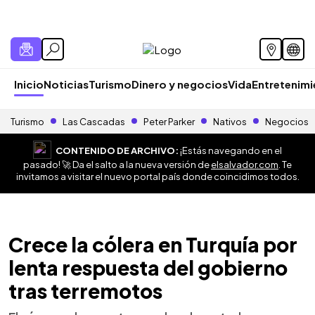
Inicio
Noticias
Turismo
Dinero y negocios
Vida
Entretenim
Turismo
Las Cascadas
Peter Parker
Nativos
Negocios
CONTENIDO DE ARCHIVO:
¡Estás navegando en el
pasado! 🚀 Da el salto a la nueva versión de
elsalvador.com
. Te
invitamos a visitar el nuevo portal país donde coincidimos todos.
Crece la cólera en Turquía por
lenta respuesta del gobierno
tras terremotos