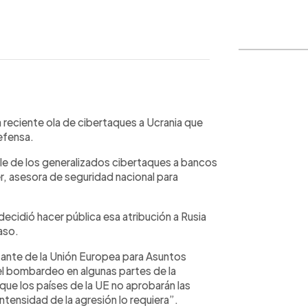
WhatsApp
Copiar link
a reciente ola de cibertaques a Ucrania que
efensa.
e de los generalizados cibertaques a bancos
, asesora de seguridad nacional para
ecidió hacer pública esa atribución a Rusia
caso.
entante de la Unión Europea para Asuntos
 el bombardeo en algunas partes de la
que los países de la UE no aprobarán las
intensidad de la agresión lo requiera”.