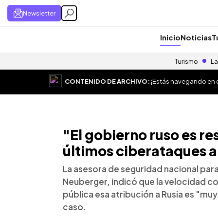
Newsletter
Inicio
Noticias
T
Turismo
La
CONTENIDO DE ARCHIVO:
¡Estás navegando en el
"El gobierno ruso es re
últimos ciberataques a
La asesora de seguridad nacional par
Neuberger, indicó que la velocidad c
pública esa atribución a Rusia es "muy 
caso.