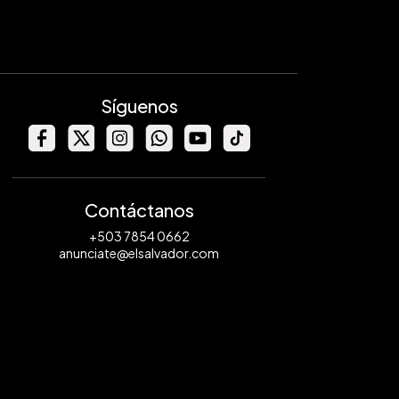
Síguenos
Contáctanos
+503 7854 0662
anunciate@elsalvador.com