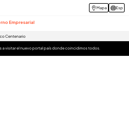
Mapa
Esp
rno Empresarial
ico Centenario
os a visitar el nuevo portal país donde coincidimos todos.