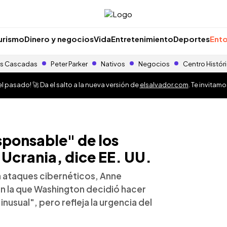
urismo
Dinero y negocios
Vida
Entretenimiento
Deportes
Ento
s Cascadas
Peter Parker
Nativos
Negocios
Centro Histór
 pasado! 🚀 Da el salto a la nueva versión de
elsalvador.com
. Te invitam
sponsable" de los
 Ucrania, dice EE. UU.
a ataques cibernéticos, Anne
on la que Washington decidió hacer
inusual", pero refleja la urgencia del