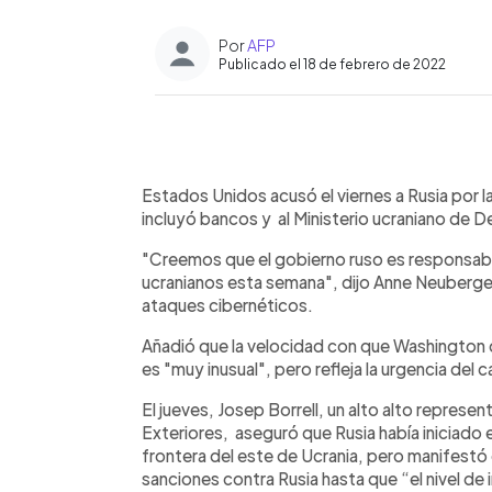
Por
AFP
Publicado el 18 de febrero de 2022
0:00
Facebook
Twitter
►
Escuchar artículo
Estados Unidos acusó el viernes a Rusia por l
incluyó bancos y al Ministerio ucraniano de D
"Creemos que el gobierno ruso es responsabl
ucranianos esta semana", dijo Anne Neuberger
ataques cibernéticos.
Añadió que la velocidad con que Washington d
es "muy inusual", pero refleja la urgencia del 
El jueves, Josep Borrell, un alto alto repres
Exteriores, aseguró que Rusia había iniciado
frontera del este de Ucrania, pero manifestó 
sanciones contra Rusia hasta que “el nivel de 