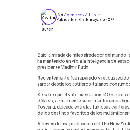
Por
Agencias / A. Parada
Publicado el 05 de mayo de 2022
0:00
Facebook
Twitter
►
Escuchar artículo
Bajo la mirada de miles alrededor del mundo, 
ha mantenido en vilo a la inteligencia de esta
presidente Vladimir Putin.
Recientemente fue reparado y reabastecido c
zarpar desde los astilleros italianos con ru
Se sabe que el yate cuenta con 140 metros de
dólares, actualmente se encuentra en un diqu
Toscana, ubicada entre las famosas canteras 
de los destinos favoritos de los multimillonar
A través de una publicación del
The New York
podría zarpar en cualquier momento. Los traba