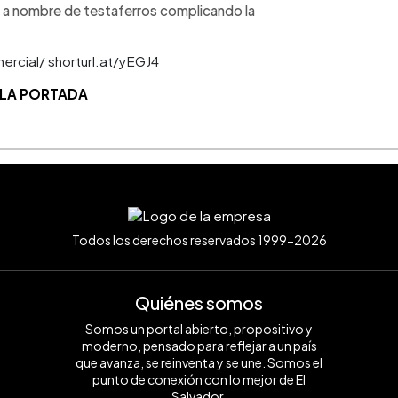
 a nombre de testaferros complicando la
mercial/ shorturl.at/yEGJ4
 LA PORTADA
Todos los derechos reservados 1999-2026
Quiénes somos
Somos un portal abierto, propositivo y
moderno, pensado para reflejar a un país
que avanza, se reinventa y se une. Somos el
punto de conexión con lo mejor de El
Salvador.