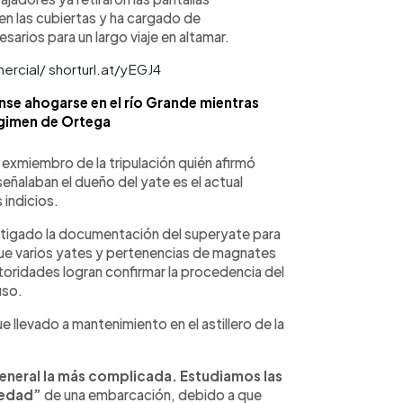
n las cubiertas y ha cargado de
arios para un largo viaje en altamar.
mercial/ shorturl.at/yEGJ4
nse ahogarse en el río Grande mientras
gimen de Ortega
 exmiembro de la tripulación quién afirmó
eñalaban el dueño del yate es el actual
 indicios.
vestigado la documentación del superyate para
que varios yates y pertenencias de magnates
utoridades logran confirmar la procedencia del
uso.
llevado a mantenimiento en el astillero de la
eneral la más complicada. Estudiamos las
piedad”
de una embarcación, debido a que