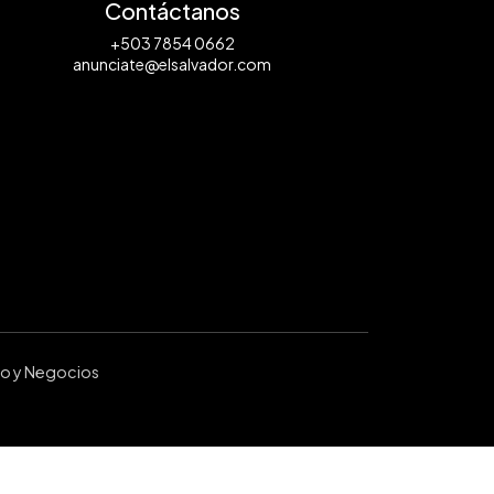
Contáctanos
+503 7854 0662
anunciate@elsalvador.com
ro y Negocios