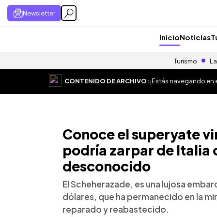
Newsletter
Inicio
Noticias
T
Turismo
La
CONTENIDO DE ARCHIVO:
¡Estás navegando en el
Conoce el superyate vi
podría zarpar de Itali
desconocido
El Scheherazade, es una lujosa embar
dólares, que ha permanecido en la mi
reparado y reabastecido.