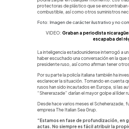
protectoras de plástico que se encontraban e
combustible, así como otros suministros neces
Foto: Imagen de carácter ilustrativo y no co
VIDEO:
Graban a periodista nicaragüe
escapaba del ré
La inteligencia estadounidense interrogó a un
haber escuchado una conversación en la que s
presidente ruso, así como afirman tener otros
Por su parte la policía italiana también ha in
esclarecer la situación. Tomando en cuenta 
rusos han sido incautados en Europa, si las a
“Shererazade” darían el mayor golpe al líder r
Desde hace varios meses el Scheherazade, fue 
empresa The Italian Sea Grup.
“Estamos en fase de profundización, en g
actas. No siempre es fácil atribuir la pro