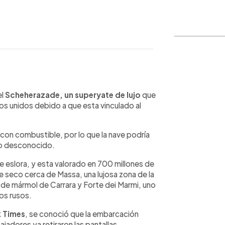
WhatsApp
Copiar link
el
Scheherazade, un superyate de lujo
que
dos unidos debido a que esta vinculado al
on combustible, por lo que la nave podría
mbo desconocido.
 eslora, y esta valorado en 700 millones de
e seco cerca de Massa, una lujosa zona de la
de mármol de Carrara y Forte dei Marmi, uno
ios rusos.
 Times
, se conoció que la embarcación
jadores ya retiraron las pantallas