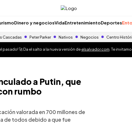
urismo
Dinero y negocios
Vida
Entretenimiento
Deportes
Ento
s Cascadas
Peter Parker
Nativos
Negocios
Centro Histór
 pasado! 🚀 Da el salto a la nueva versión de
elsalvador.com
. Te invitam
nculado a Putin, que
a con rumbo
cación valorada en 700 millones de
ra de todos debido a que fue