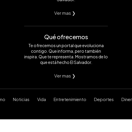
Ver mas ❯
Qué ofrecemos
Te ofrecemos un portal que evoluciona
contigo. Que informa, pero también
inspira. Que te representa. Mostramos de lo
que está hecho El Salvador.
Ver mas ❯
smo
Noticias
Vida
Entretenimiento
Deportes
Dine