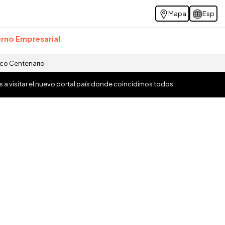
Mapa
Esp
rno Empresarial
ico Centenario
os a visitar el nuevo portal país donde coincidimos todos.