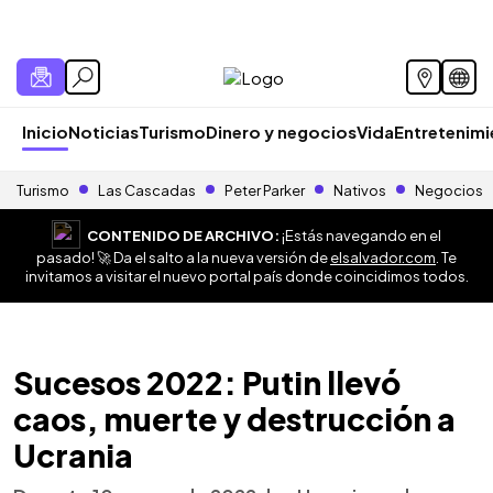
Inicio
Noticias
Turismo
Dinero y negocios
Vida
Entretenim
Turismo
Las Cascadas
Peter Parker
Nativos
Negocios
CONTENIDO DE ARCHIVO:
¡Estás navegando en el
pasado! 🚀 Da el salto a la nueva versión de
elsalvador.com
. Te
invitamos a visitar el nuevo portal país donde coincidimos todos.
Sucesos 2022: Putin llevó
caos, muerte y destrucción a
Ucrania