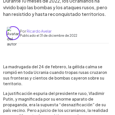
Durante 10 meses de 2022, los Ucranianos ha
vivido bajo las bombas y los ataques rusos, pero
han resistido y hasta reconquistado territorios.
Por
Ricardo Avelar
Publicado el 31 de diciembre de 2022
0:00
►
Escuchar artículo
La madrugada del 24 de febrero, la gélida calma se
rompió en toda Ucrania cuando tropas rusas cruzaron
sus fronteras y cientos de bombas cayeron sobre su
territorio.
La justificación espuria del presidente ruso, Vladimir
Putin, y magnificada por su enorme aparato de
propaganda, era la supuesta “desnazificación” de su
país vecino. Pero a juicio de los ucranianos, la realidad