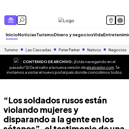
Inicio
Noticias
Turismo
Dinero y negocios
Vida
Entretenim
Turismo
Las Cascadas
Peter Parker
Nativos
Negocios
CONTENIDO DE ARCHIVO:
¡Estás navegando en el
pasado! 🚀 Da el salto a la nueva versión de
elsalvador.com
. Te
invitamos a visitar el nuevo portal país donde coincidimos todos.
“Los soldados rusos están
violando mujeres y
disparando a la gente en los
sótanos”, el testimonio de una