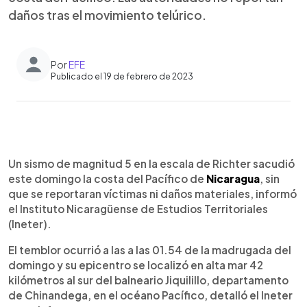
daños tras el movimiento telúrico.
Por
EFE
Publicado el 19 de febrero de 2023
0:00
►
Escuchar artículo
Un sismo de magnitud 5 en la escala de Richter sacudió
este domingo la costa del Pacífico de
Nicaragua
, sin
que se reportaran víctimas ni daños materiales, informó
el Instituto Nicaragüense de Estudios Territoriales
(Ineter).
El temblor ocurrió a las a las 01.54 de la madrugada del
domingo y su epicentro se localizó en alta mar 42
kilómetros al sur del balneario Jiquilillo, departamento
de Chinandega, en el océano Pacífico, detalló el Ineter