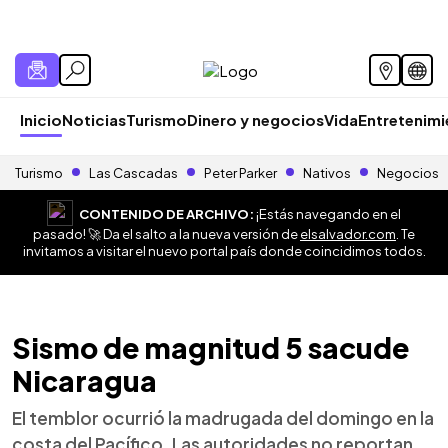
Inicio
Noticias
Turismo
Dinero y negocios
Vida
Entretenim
Turismo
Las Cascadas
Peter Parker
Nativos
Negocios
CONTENIDO DE ARCHIVO:
¡Estás navegando en el
pasado! 🚀 Da el salto a la nueva versión de
elsalvador.com
. Te
invitamos a visitar el nuevo portal país donde coincidimos todos.
Sismo de magnitud 5 sacude
Nicaragua
El temblor ocurrió la madrugada del domingo en la
costa del Pacífico. Las autoridades no reportan