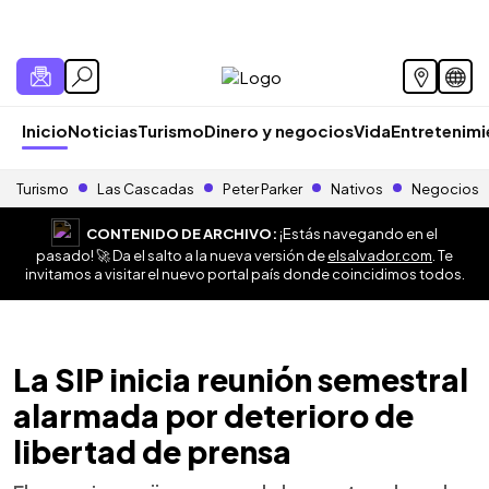
Inicio
Noticias
Turismo
Dinero y negocios
Vida
Entretenim
Turismo
Las Cascadas
Peter Parker
Nativos
Negocios
CONTENIDO DE ARCHIVO:
¡Estás navegando en el
pasado! 🚀 Da el salto a la nueva versión de
elsalvador.com
. Te
invitamos a visitar el nuevo portal país donde coincidimos todos.
La SIP inicia reunión semestral
alarmada por deterioro de
libertad de prensa