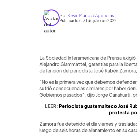
Por
Kevin Muñoz/ Agencias
Publicado el 31 de julio de 2022
0:00
Facebook
Twitter
►
Escuchar artículo
La Sociedad Interamericana de Prensa exigió 
Alejandro Giammattei, garantías para la liber
detención del periodista José Rubén Zamora,
"No es la primera vez que debemos defender a
sufrió consecuencias similares por haber de
Gobiernos pasados", dijo Jorge Canahuati, pr
LEER:
Periodista guatemalteco José Ru
protesta po
Zamora fue detenido el día viernes y traslada
luego de seis horas de allanamiento en su casa 