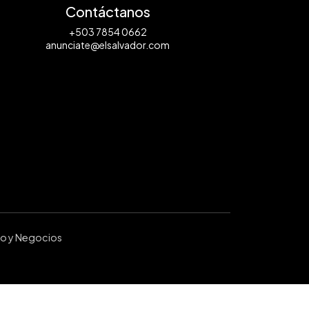
Contáctanos
+503 7854 0662
anunciate@elsalvador.com
ro y Negocios