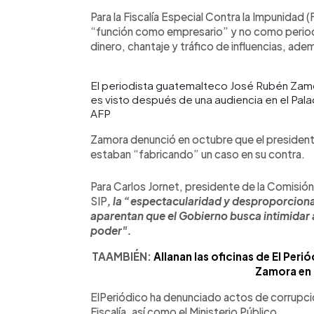
Para la Fiscalía Especial Contra la Impunidad 
“función como empresario” y no como periodi
dinero, chantaje y tráfico de influencias, ad
El periodista guatemalteco José Rubén Zamor
es visto después de una audiencia en el Pala
AFP
Zamora denunció en octubre que el presidente
estaban “fabricando” un caso en su contra.
Para Carlos Jornet, presidente de la Comisión
SIP
, la “espectacularidad y desproporciona
aparentan que el Gobierno busca intimidar a
poder".
TAAMBIÉN:
Allanan las oficinas de El Peri
Zamora en
ElPeriódico ha denunciado actos de corrupci
Fiscalía, así como el Ministerio Público.