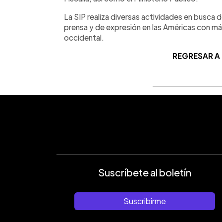
La SIP realiza diversas actividades en busca 
prensa y de expresión en las Américas con má
occidental.
REGRESAR A
Suscríbete al boletín
Suscribirme