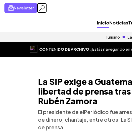
Newsletter
Inicio
Noticias
T
Turismo
La
CONTENIDO DE ARCHIVO:
¡Estás navegando en el
La SIP exige a Guatemal
libertad de prensa tras
Rubén Zamora
El presidente de elPeriódico fue arr
de dinero, chantaje, entre otros. La S
de prensa