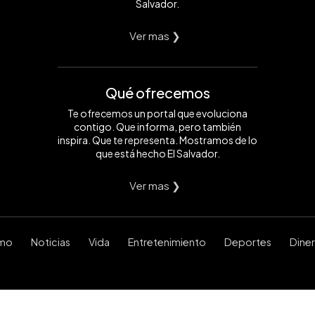
Salvador.
Ver mas ❯
Qué ofrecemos
Te ofrecemos un portal que evoluciona
contigo. Que informa, pero también
inspira. Que te representa. Mostramos de lo
que está hecho El Salvador.
Ver mas ❯
smo
Noticias
Vida
Entretenimiento
Deportes
Dine