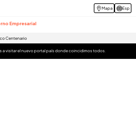
Mapa
Esp
rno Empresarial
ico Centenario
os a visitar el nuevo portal país donde coincidimos todos.