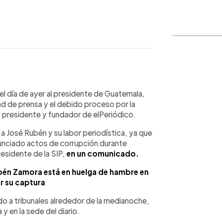
WhatsApp
Copiar link
el día de ayer al presidente de Guatemala,
tad de prensa y el debido proceso por la
 presidente y fundador de elPeriódico.
 José Rubén y su labor periodística, ya que
nunciado actos de corrupción durante
esidente de la SIP,
en un comunicado.
bén Zamora está en huelga de hambre en
r su captura
do a tribunales alrededor de la medianoche,
y en la sede del diario.