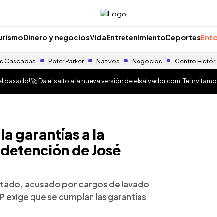
urismo
Dinero y negocios
Vida
Entretenimiento
Deportes
Ento
s Cascadas
Peter Parker
Nativos
Negocios
Centro Histór
 pasado! 🚀 Da el salto a la nueva versión de
elsalvador.com
. Te invitam
a garantías a la
 detención de José
estado, acusado por cargos de lavado
IP exige que se cumplan las garantías