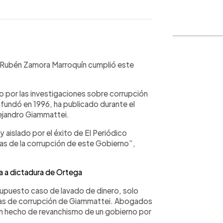
WhatsApp
Copiar link
 Rubén Zamora Marroquín cumplió este
 por las investigaciones sobre corrupción
fundó en 1996, ha publicado durante el
lejandro Giammattei.
 aislado por el éxito de El Periódico
s de la corrupción de este Gobierno”,
a a dictadura de Ortega
 supuesto caso de lavado de dinero, solo
cias de corrupción de Giammattei. Abogados
n hecho de revanchismo de un gobierno por
.