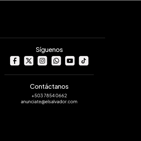
Síguenos
Contáctanos
+503 7854 0662
anunciate@elsalvador.com