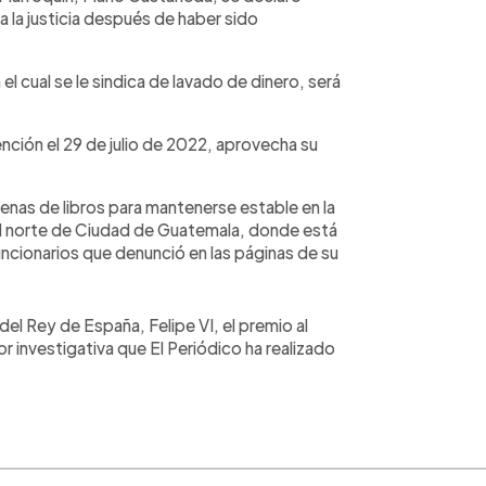
 la justicia después de haber sido
 el cual se le sindica de lavado de dinero, será
ción el 29 de julio de 2022, aprovecha su
enas de libros para mantenerse estable en la
n el norte de Ciudad de Guatemala, donde está
uncionarios que denunció en las páginas de su
el Rey de España, Felipe VI, el premio al
 investigativa que El Periódico ha realizado