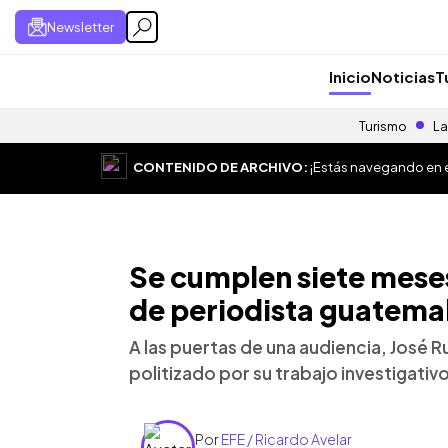
Newsletter
Inicio
Noticias
T
Turismo
La
CONTENIDO DE ARCHIVO:
¡Estás navegando en el
Se cumplen siete meses
de periodista guatema
A las puertas de una audiencia, José 
politizado por su trabajo investigati
Por
EFE / Ricardo Avelar