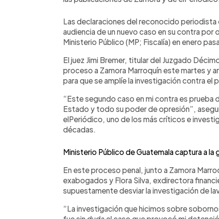
Las declaraciones del reconocido periodista e
audiencia de un nuevo caso en su contra por ob
Ministerio Público (MP; Fiscalía) en enero pas
El juez Jimi Bremer, titular del Juzgado Décimo
proceso a Zamora Marroquín este martes y ar
para que se amplíe la investigación contra el 
“Este segundo caso en mi contra es prueba d
Estado y todo su poder de opresión”, asegu
elPeriódico, uno de los más críticos e invest
décadas.
Ministerio Público de Guatemala captura a la 
En este proceso penal, junto a Zamora Marro
exabogados y Flora Silva, exdirectora financ
supuestamente desviar la investigación de lav
“La investigación que hicimos sobre soborno
fue sin duda el caso que provocó mi detenci