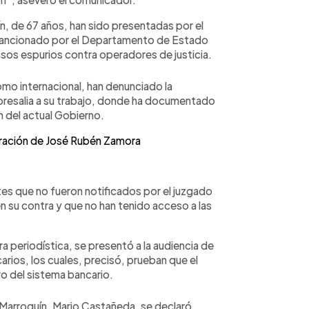
, de 67 años, han sido presentadas por el
e sancionado por el Departamento de Estado
sos espurios contra operadores de justicia.
como internacional, han denunciado la
resalia a su trabajo, donde ha documentado
 del actual Gobierno.
beración de José Rubén Zamora
tes que no fueron notificados por el juzgado
en su contra y que no han tenido acceso a las
 periodística, se presentó a la audiencia de
ios, los cuales, precisó, prueban que el
uvo del sistema bancario.
arroquín, Mario Castañeda, se declaró