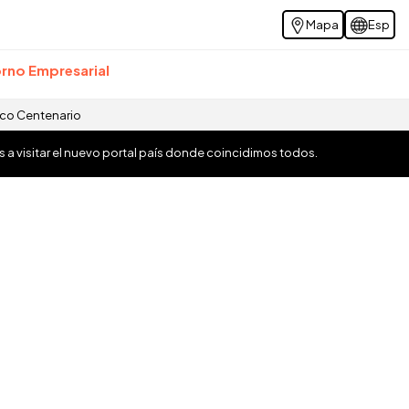
Mapa
Esp
rno Empresarial
ico Centenario
os a visitar el nuevo portal país donde coincidimos todos.