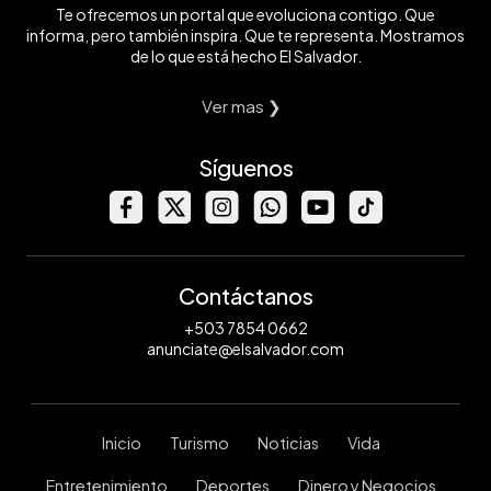
Te ofrecemos un portal que evoluciona contigo. Que
informa, pero también inspira. Que te representa. Mostramos
de lo que está hecho El Salvador.
Ver mas ❯
Síguenos
Contáctanos
+503 7854 0662
anunciate@elsalvador.com
Inicio
Turismo
Noticias
Vida
Entretenimiento
Deportes
Dinero y Negocios