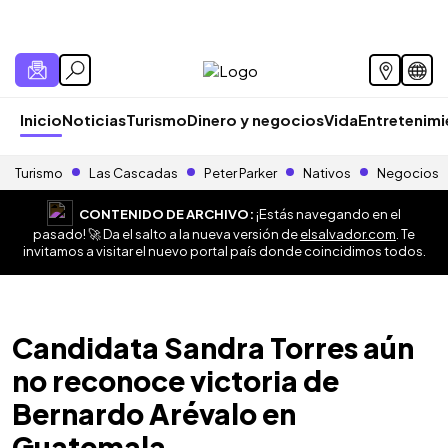
Inicio
Noticias
Turismo
Dinero y negocios
Vida
Entretenim
Turismo
Las Cascadas
Peter Parker
Nativos
Negocios
CONTENIDO DE ARCHIVO:
¡Estás navegando en el
pasado! 🚀 Da el salto a la nueva versión de
elsalvador.com
. Te
invitamos a visitar el nuevo portal país donde coincidimos todos.
Candidata Sandra Torres aún
no reconoce victoria de
Bernardo Arévalo en
Guatemala