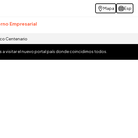
Mapa
Esp
rno Empresarial
ico Centenario
os a visitar el nuevo portal país donde coincidimos todos.