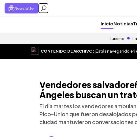
Newsletter
Inicio
Noticias
T
Turismo
La
CONTENIDO DE ARCHIVO:
¡Estás navegando en el
Vendedores salvadoreñ
Ángeles buscan un trat
El día martes los vendedores ambulan
Pico-Union que fueron desalojados p
ciudad mantuvieron conversaciones c