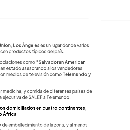
WhatsApp
Copiar link
Union
,
Los Ángeles
es un lugar donde varios
en productos típicos del país.
asociaciones como
"Salvadoran American
an estado asesorando a los vendedores
aron medios de televisión como
Telemundo y
r medicina, y comida de diferentes países de
ra ejecutiva de SALEF a Telemundo.
os domiciliados en cuatro continentes,
 África
 de embellecimiento de la zona, y al menos