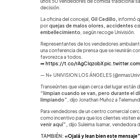
unos 50 vendedores de comida tradicional sa
decisión.
La oficina del concejal,
Gil Cedillo,
informó qu
por
quejas de malos olores, accidentes c
embellecimiento
, según recoge Univisión.
Representantes de los vendedores ambulante
una conferencia de prensa que se reunirán con
favorezca a todos.
➡️
https://t.co/rAgCIqzobX
pic.twitter.c
— N+ UNIVISION LOS ÁNGELES (@nmasUnivi
Transeúntes que viajan cerca del lugar están 
“limpian cuando se van, pero durante el dí
limpiando”
, dijo Jonathan Muñoz a Telemun
Para vendedores de un centro comercial cerc
como incentivo para que los clientes visiten el
venir aquí”,
dijo Suleima Isamar, vendedora d
TAMBIÉN:
«Ojalá y lean bien este mensaje”