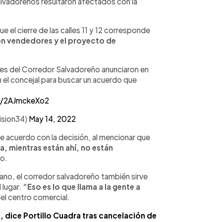
lvadoreños resultaron afectados con la
e el cierre de las calles 11 y 12 corresponde
on vendedores y el proyecto de
s del Corredor Salvadoreño anunciaron en
 el concejal para buscar un acuerdo que
om/2AJmckeXo2
sion34)
May 14, 2022
de acuerdo con la decisión, al mencionar que
a, mientras están ahí, no están
do.
ano, el corredor salvadoreño también sirve
 lugar.
“Eso es lo que llama a la gente a
el centro comercial.
, dice Portillo Cuadra tras cancelación de