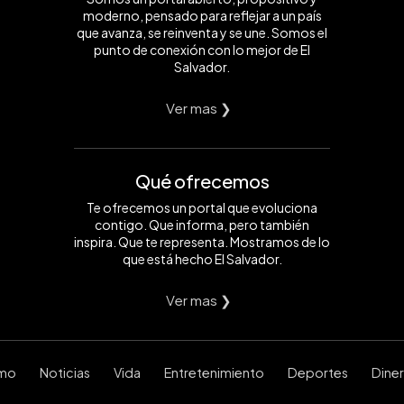
moderno, pensado para reflejar a un país
que avanza, se reinventa y se une. Somos el
punto de conexión con lo mejor de El
Salvador.
Ver mas ❯
Qué ofrecemos
Te ofrecemos un portal que evoluciona
contigo. Que informa, pero también
inspira. Que te representa. Mostramos de lo
que está hecho El Salvador.
Ver mas ❯
smo
Noticias
Vida
Entretenimiento
Deportes
Dine