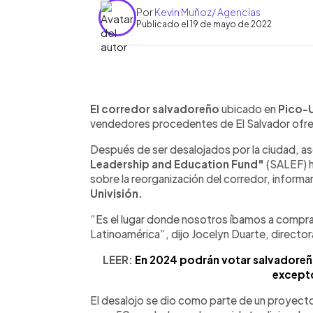
Por
Kevin Muñoz/ Agencias
Publicado el 19 de mayo de 2022
0:00
Facebook
Twitter
►
Escuchar artículo
El corredor salvadoreño
ubicado en
Pico-
vendedores procedentes de El Salvador ofrec
Después de ser desalojados por la ciudad, 
Leadership and Education Fund"
(SALEF) h
sobre la reorganización del corredor, inform
Univisión.
“Es el lugar donde nosotros íbamos a compra
Latinoamérica”, dijo Jocelyn Duarte, directo
LEER:
En 2024 podrán votar salvadoreñ
excepto
El desalojo se dio como parte de un proyecto