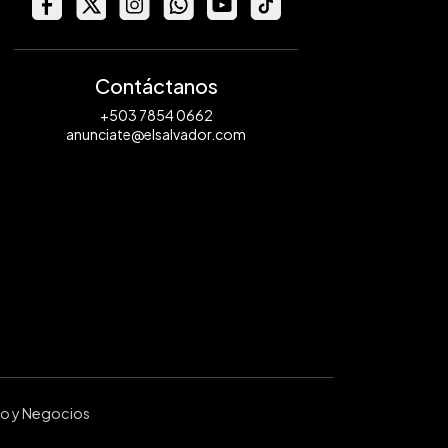
Contáctanos
+503 7854 0662
anunciate@elsalvador.com
ro y Negocios