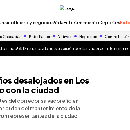
urismo
Dinero y negocios
Vida
Entretenimiento
Deportes
Ento
s Cascadas
Peter Parker
Nativos
Negocios
Centro Histór
 pasado! 🚀 Da el salto a la nueva versión de
elsalvador.com
. Te invitam
os desalojados en Los
o con la ciudad
tes del corredor salvadoreño en
or orden del mantenimiento de la
on representantes de la ciudad