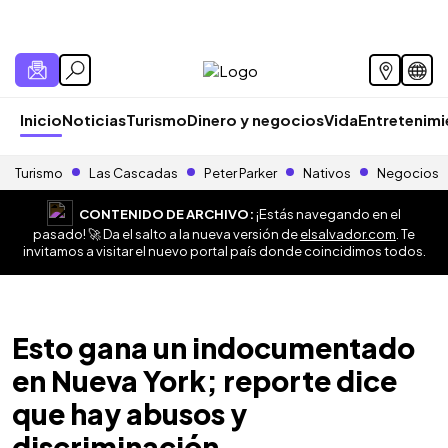
Inicio
Noticias
Turismo
Dinero y negocios
Vida
Entretenim
Turismo
Las Cascadas
Peter Parker
Nativos
Negocios
CONTENIDO DE ARCHIVO:
¡Estás navegando en el
pasado! 🚀 Da el salto a la nueva versión de
elsalvador.com
. Te
invitamos a visitar el nuevo portal país donde coincidimos todos.
Esto gana un indocumentado
en Nueva York; reporte dice
que hay abusos y
discriminación